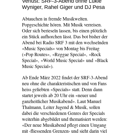
Verlust: SRF-3-Abend ohne Lukie
Wyniger, Rahel Giger und DJ Pesa
Abtauchen in fremde Musikwelten.
Popgeschichte hören. Mit Musik verreisen.
Oder sich berieseln lassen, bis einen plötzlich
ein Stück aufhorchen lässt. Das bot bisher der
Abend bei Radio SRF 3 mit den wechselnden
«Music Specials» von Montag bis Freitag
(«Pop Routes», «Reggae Special», «Rock
Special», «World Music Special» und «Black
Music Special»).
Ab Ende März 2022 findet der SRF-3-Abend
neu ohne die charakteristischen und von Fans
heiss geliebten «Specials» statt. Denn dann
startet jeweils ab 20 Uhr ein «neuer und
ganzheitlicher Musikabend». Laut Manuel
Thalmann, Leiter Jugend & Musik, sollen
dabei die verschiedenen Genres der Specials
weiterhin abgebildet und thematisiert werden:
«Der neue Musikabend pflegt einen Umgang
mit ‹fliessenden Grenzen› und sieht darin viel