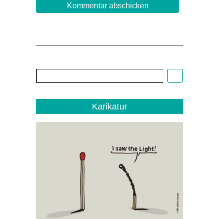
Cartoon:
Christoph
Biedermann,
EDITO
1/22
Karikatur