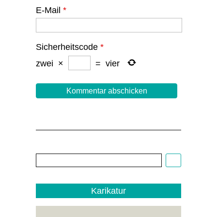
E-Mail
*
Sicherheitscode
*
zwei
×
=
vier
Cartoon:
Christoph
Biedermann,
EDITO
1/22
Karikatur