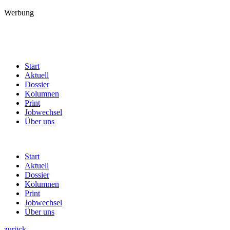
Werbung
Start
Aktuell
Dossier
Kolumnen
Print
Jobwechsel
Über uns
Start
Aktuell
Dossier
Kolumnen
Print
Jobwechsel
Über uns
zurück