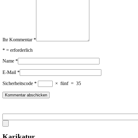
Ihr Kommentar
*
*
= erforderlich
Name
*
E-Mail
*
Sicherheitscode
*
×
fünf
=
35
Karikatur