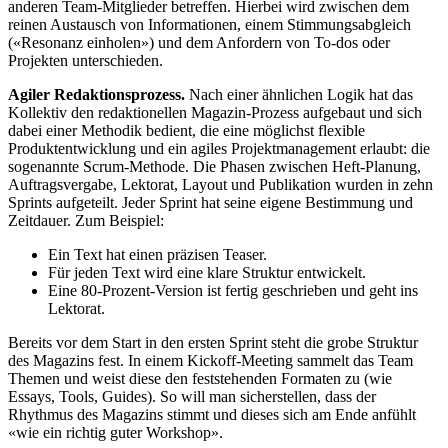
anderen Team-Mit­glieder betreffen. Hierbei wird zwischen dem
reinen Austausch von Informationen, einem Stimmungsabgleich
(«Resonanz einholen») und dem Anfordern von To-dos oder
Projekten unterschieden.
Agiler Redaktionsprozess.
Nach einer ähnlichen Logik hat das
Kollektiv den redaktionellen Magazin-Prozess aufgebaut und sich
dabei einer Methodik bedient, die eine möglichst flexible
Produktentwicklung und ein agiles Projektmanagement erlaubt: die
sogenannte Scrum-Methode. Die Phasen zwischen Heft-Planung,
Auftragsvergabe, Lektorat, Layout und Publikation wurden in zehn
Sprints aufgeteilt. Jeder Sprint hat seine eigene Bestimmung und
Zeitdauer. Zum Beispiel:
Ein Text hat einen präzisen Teaser.
Für jeden Text wird eine klare Struktur entwickelt.
Eine 80-Prozent-Version ist fertig geschrieben und geht ins
Lektorat.
Bereits vor dem Start in den ersten Sprint steht die grobe Struktur
des Magazins fest. In einem Kickoff-Meeting sammelt das Team
Themen und weist diese den feststehenden Formaten zu (wie
Essays, Tools, Guides). So will man sicherstellen, dass der
Rhythmus des Magazins stimmt und dieses sich am Ende anfühlt
«wie ein richtig guter Workshop».