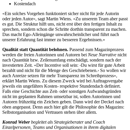
Kostendach
«Ein solches Vorgehen funktioniert sicher nicht für jede Autorin
oder jeden Autor», sagt Martin Wiens. «Zu unserem Team aber passt
es gut. Die Struktur hilft uns, nicht erst über den fertigen Inhalt zu
sprechen, sondern schon die Schritte dorthin transparent zu machen.
Das macht Ego-­Alleingänge unwahrscheinlicher und führt nach
unserer Erfahrung fast immer zu besseren Ergebnissen.»
Qualität statt Quantität belohnen.
Passend zum ­Magazinprozess
werden die freien Autorinnen und Autoren bei
Neue Narrative
nicht
nach Quantität bzw. Zeilenumfang entschädigt, sondern nach der
investierten Zeit. «Der Incentive soll sein: ‹Du wirst für gute Arbeit
bezahlt und nicht für die Menge des Geschriebenen.› So wollen wir
auch Anreize setzen für mehr Transparenz im Schreibprozess»,
erklärt Martin Wiens. Zu diesem Zweck wird bei Auftragsvergabe
jeweils ein ungefähres Kosten- respektive Stundendach definiert.
Falls eine Geschichte aus Zeit- oder sonstigen Aufwandsgründen
nicht im geplanten Rahmen umsetzbar ist, sollen Autorinnen und
Autoren frühzeitig ein Zeichen geben. Dann wird der Deckel nach
oben angepasst. Denn auch hier gilt die Philosophie des Magazins:
Selbstorganisation und Vertrauen stehen über allem.
Konrad Weber
begleitet als Strategieberater und Coach
Einzelpersonen, Teams und Organisationen in ihrem digitalen