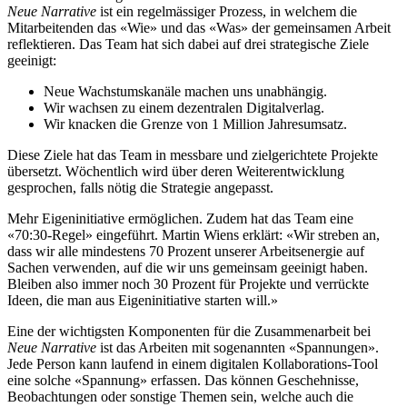
Neue Narrative
ist ein regelmässiger Prozess, in welchem die
Mitarbeitenden das «Wie» und das «Was» der gemeinsamen Arbeit
reflektieren. Das Team hat sich dabei auf drei strategische Ziele
geeinigt:
Neue Wachstumskanäle machen uns unabhängig.
Wir wachsen zu einem dezentralen Digitalverlag.
Wir knacken die Grenze von 1 Million Jahresumsatz.
Diese Ziele hat das Team in messbare und zielgerichtete Projekte
übersetzt. Wöchentlich wird über deren Weiterentwicklung
gesprochen, falls nötig die Strategie angepasst.
Mehr Eigeninitiative ermöglichen. Zudem hat das Team eine
«70:30-Regel» eingeführt. Martin Wiens erklärt: «Wir streben an,
dass wir alle mindestens 70 Prozent unserer Arbeitsenergie auf
Sachen verwenden, auf die wir uns gemeinsam geeinigt haben.
Bleiben also immer noch 30 Prozent für Projekte und verrückte
Ideen, die man aus Eigeninitiative starten will.»
Eine der wichtigsten Komponenten für die Zusammenarbeit bei
Neue Narrative
ist das Arbeiten mit sogenannten «Spannungen».
Jede Person kann laufend in einem ­digitalen Kollaborations-Tool
eine solche «Spannung» erfassen. Das können Geschehnisse,
Beobachtungen oder sonstige Themen sein, welche auch die