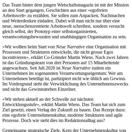
Das Team hinter dem jungen Wirtschaftsmagazin ist mit der Mission
an den Start gegangen, Geschichten aus einer «egofreien
Arbeitswelt» zu erzählen. Sie sollen zum Anpacken, Nachmachen
und Weiterdenken einladen. Dabei will man nicht nur über eine
neue, menschenzentrierte Arbeitswelt schreiben, sondern versucht
gleich selbst, der Prototyp einer selbstorganisierten,
verantwortungsbewussten und unabhängigen Organisation zu sein.
«Wir wollten beim Start von
Neue Narrative
eine Organisation mit
Prozessen und Strukturen entwickeln, die nicht grosse Egos
incentivieren», erklärt Co-Gründer Martin Wiens. Nach zwei Jahren
ist das Gründungsteam von drei Personen auf 15 Mitarbeitende
angewachsen. Seit Juli 2020 ist
Neue Narrative
zudem ein
Unternehmen im sogenannten Verantwortungseigentum: Wer am
Unternehmen ­be­teiligt ist, partizipiert nicht wie üblich am Gewinn.
Im Vordergrund steht die Verwirklichung des Unternehmenszwecks
und nicht das Gewinnstreben Einzelner.
«Wir stehen aktuell an der Schwelle zur nächsten
Entwicklungsstufe», erklärt Martin Wiens. Das Team hat sich zum
Ziel gesetzt, einen Verlag der Zukunft zu bauen. Das Rezept dazu:
eine egofreie Unternehmenskultur, moderne Strukturen und agile
Prozesse. Doch wie sieht dies im Redak­tionsalltag aus?
Gemeinsame strategische Ziele. Kern der Unter­nehmenskultur von