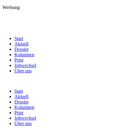
Werbung
Start
Aktuell
Dossier
Kolumnen
Print
Jobwechsel
Über uns
Start
Aktuell
Dossier
Kolumnen
Print
Jobwechsel
Über uns