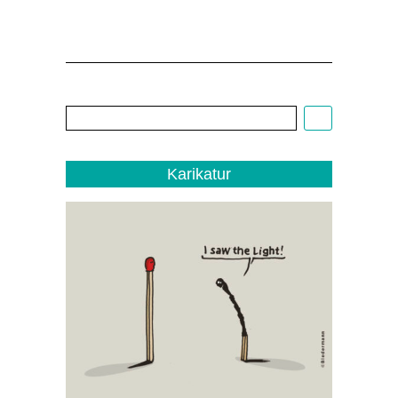
Cartoon:
Christoph
Biedermann,
EDITO
1/22
Karikatur