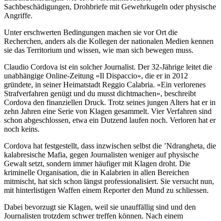
Sachbeschädigungen, Drohbriefe mit Gewehrkugeln oder physische
Angriffe.
Unter erschwerten Bedingungen machen sie vor Ort die
Recherchen, anders als die Kollegen der nationalen Medien kennen
sie das Territorium und wissen, wie man sich bewegen muss.
Claudio Cordova ist ein solcher Journalist. Der 32-Jährige leitet die
unabhängige Online-Zeitung «Il Dispaccio», die er in 2012
gründete, in seiner Heimatstadt Reggio Calabria. «Ein verlorenes
Strafverfahren genügt und du musst dichtmachen», beschreibt
Cordova den finanziellen Druck. Trotz seines jungen Alters hat er in
zehn Jahren eine Serie von Klagen gesammelt. Vier Verfahren sind
schon abgeschlossen, etwa ein Dutzend laufen noch. Verloren hat er
noch keins.
Cordova hat festgestellt, dass inzwischen selbst die ’Ndrangheta, die
kalabresische Mafia, gegen Journalisten weniger auf physische
Gewalt setzt, sondern immer häufiger mit Klagen droht. Die
kriminelle Organisation, die in Kalabrien in allen Bereichen
mitmischt, hat sich schon längst professionalisiert. Sie versucht nun,
mit hinterlistigen Waffen einem Reporter den Mund zu schliessen.
Dabei bevorzugt sie Klagen, weil sie unauffällig sind und den
Journalisten trotzdem schwer treffen können. Nach einem