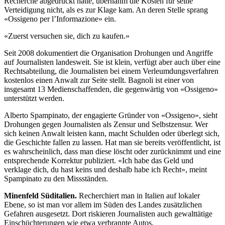
Recherche abgedruckt hatte, übernahm die Kosten für seine
Verteidigung nicht, als es zur Klage kam. An deren Stelle sprang
«Ossigeno per l’Informazione» ein.
«Zuerst versuchen sie, dich zu kaufen.»
Seit 2008 dokumentiert die Organisation Drohungen und Angriffe
auf Journalisten landesweit. Sie ist klein, verfügt aber auch über eine
Rechtsabteilung, die Journalisten bei einem Verleumdungsverfahren
kostenlos einen Anwalt zur Seite stellt. Bagnoli ist einer von
insgesamt 13 Medienschaffenden, die gegenwärtig von «Ossigeno»
unterstützt werden.
Alberto Spampinato, der engagierte Gründer von «Ossigeno», sieht
Drohungen gegen Journalisten als Zensur und Selbstzensur. Wer
sich keinen Anwalt leisten kann, macht Schulden oder überlegt sich,
die Geschichte fallen zu lassen. Hat man sie bereits veröffentlicht, ist
es wahrscheinlich, dass man diese löscht oder zurücknimmt und eine
entsprechende Korrektur publiziert. «Ich habe das Geld und
verklage dich, du hast keins und deshalb habe ich Recht», meint
Spampinato zu den Missständen.
Minenfeld Süditalien.
Recherchiert man in Italien auf lokaler
Ebene, so ist man vor allem im Süden des Landes zusätzlichen
Gefahren ausgesetzt. Dort riskieren Journalisten auch gewalttätige
Einschüchterungen wie etwa verbrannte Autos,