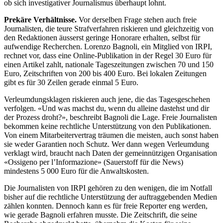
ob sich investigativer Journalismus überhaupt lohnt.
Prekäre Verhältnisse.
Vor derselben Frage stehen auch freie
Journalisten, die teure Strafverfahren riskieren und gleichzeitig von
den Redaktionen äusserst geringe Honorare erhalten, selbst für
aufwendige Recherchen. Lorenzo Bagnoli, ein Mitglied von IRPI,
rechnet vor, dass eine Online-Publikation in der Regel 30 Euro für
einen Artikel zahlt, nationale Tageszeitungen zwischen 70 und 150
Euro, Zeitschriften von 200 bis 400 Euro. Bei lokalen Zeitungen
gibt es für 30 Zeilen gerade einmal 5 Euro.
Verleumdungsklagen riskieren auch jene, die das Tagesgeschehen
verfolgen. «Und was machst du, wenn du alleine dastehst und dir
der Prozess droht?», beschreibt Bagnoli die Lage. Freie Journalisten
bekommen keine rechtliche Unterstützung von den Publikationen.
Von einem Mitarbeitervertrag träumen die meisten, auch sonst haben
sie weder Garantien noch Schutz. Wer dann wegen Verleumdung
verklagt wird, braucht nach Daten der ­gemeinnützigen Organisation
«Ossigeno per l’Infor­mazione» (Sauerstoff für die News)
mindestens 5 000 Euro für die Anwaltskosten.
Die Journalisten von IRPI gehören zu den wenigen, die im Notfall
bisher auf die rechtliche Unterstützung der auftraggebenden Medien
zählen konnten. Dennoch kann es für freie Reporter eng werden,
wie gerade Bagnoli erfahren musste. Die Zeitschrift, die seine