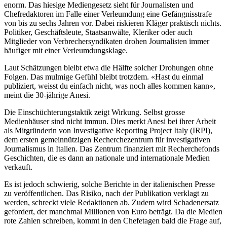
enorm. Das hiesige Mediengesetz sieht für Journalisten und
Chefredaktoren im Falle einer Verleumdung eine Gefängnisstrafe
von bis zu sechs Jahren vor. Dabei riskieren Kläger praktisch nichts.
Politiker, Geschäftsleute, Staatsanwälte, Kleriker oder auch
Mitglieder von Verbrechersyndikaten drohen Journalisten immer
häufiger mit einer Verleumdungsklage.
Laut Schätzungen bleibt etwa die Hälfte solcher Drohungen ohne
Folgen. Das mulmige Gefühl bleibt trotzdem. «Hast du einmal
publiziert, weisst du einfach nicht, was noch alles kommen kann»,
meint die 30-jährige Anesi.
Die Einschüchterungstaktik zeigt Wirkung. Selbst grosse
Medienhäuser sind nicht immun. Dies merkt Anesi bei ihrer Arbeit
als Mitgründerin von Investigative Reporting Project Italy (IRPI),
dem ersten gemeinnützigen Recherchezentrum für investigativen
Journalismus in Italien. Das Zentrum finanziert mit Recherchefonds
Geschichten, die es dann an nationale und internationale Medien
verkauft.
Es ist jedoch schwierig, solche Berichte in der italienischen Presse
zu veröffentlichen. Das Risiko, nach der Publikation verklagt zu
werden, schreckt viele Redaktionen ab. Zudem wird Schadenersatz
gefordert, der manchmal Millionen von Euro beträgt. Da die Medien
rote Zahlen schreiben, kommt in den Chefetagen bald die Frage auf,