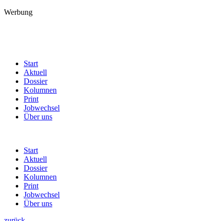
Werbung
Start
Aktuell
Dossier
Kolumnen
Print
Jobwechsel
Über uns
Start
Aktuell
Dossier
Kolumnen
Print
Jobwechsel
Über uns
zurück