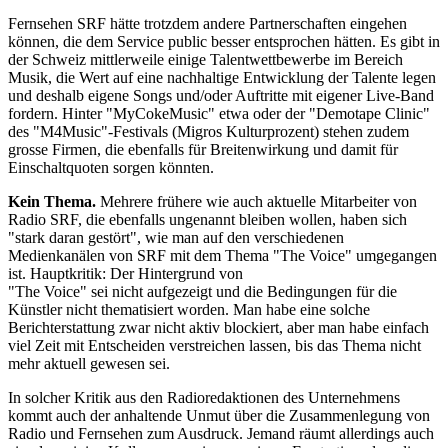
Fernsehen SRF hätte trotzdem andere Partnerschaften eingehen
können, die dem Service public besser entsprochen ­hätten. Es gibt in
der Schweiz mittlerweile einige Talentwettbewerbe im Bereich
Musik, die Wert auf eine nachhaltige Entwicklung der Talente legen
und deshalb eigene Songs und/oder Auftritte mit eigener Live-Band
fordern. Hinter "MyCokeMusic" etwa oder der "Demotape Clinic"
des "M4Music"-Festivals (Migros Kulturprozent) stehen zudem
grosse Firmen, die ebenfalls für Breitenwirkung und damit für
Einschaltquoten sorgen könnten.
Kein Thema.
Mehrere frühere wie auch aktuelle Mitarbeiter von
Radio SRF, die ebenfalls ungenannt bleiben wollen, haben sich
"stark daran gestört", wie man auf den verschiedenen
Medienkanälen von SRF mit dem Thema "The Voice" umgegangen
ist. Hauptkritik: Der Hintergrund von
"The Voice" sei nicht aufgezeigt und die Bedingungen für die
Künstler nicht thematisiert worden. Man habe eine solche
Berichterstattung zwar nicht aktiv blockiert, aber man habe einfach
viel Zeit mit Entscheiden verstreichen lassen, bis das Thema nicht
mehr aktuell gewesen sei.
In solcher Kritik aus den Radio­redaktionen des Unternehmens
kommt auch der anhaltende Unmut über die Zusammenlegung von
Radio und Fernsehen zum Ausdruck. Jemand räumt allerdings auch