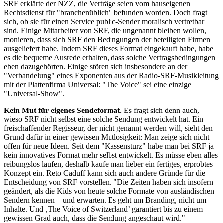
SRF erklärte der NZZ, die Verträge seien vom hauseigenen
Rechtsdienst für "branchenüblich" befunden worden. Doch fragt
sich, ob sie für einen Service public-Sender moralisch vertretbar
sind. Einige Mitarbeiter von SRF, die ungenannt bleiben wollen,
monieren, dass sich SRF den Bedingungen der beteiligten Firmen
ausgeliefert habe. Indem SRF dieses Format eingekauft habe, habe
es die bequeme Ausrede erhalten, dass solche Vertragsbedingungen
eben dazugehörten. Einige stören sich insbesondere an der
"Verbandelung" eines Exponenten aus der Radio-SRF-Musikleitung
mit der Plattenfirma Universal: "The Voice" sei eine einzige
"Universal-Show".
Kein Mut für eigenes Sendeformat.
Es fragt sich denn auch,
wieso SRF nicht selbst eine solche Sendung entwickelt hat. Ein
freischaffender Regisseur, der nicht genannt werden will, sieht den
Grund dafür in einer gewissen Mutlosigkeit: Man zeige sich nicht
offen für neue Ideen. Seit dem "Kassensturz" habe man bei SRF ja
kein innovatives Format mehr selbst entwickelt. Es müsse eben alles
reibungslos laufen, deshalb kaufe man lieber ein fertiges, erprobtes
Konzept ein. Reto Caduff kann sich auch andere Gründe für die
Entscheidung von SRF vorstellen. "Die Zeiten haben sich insofern
geändert, als die Kids von heute solche Formate von ausländischen
Sendern kennen – und erwarten. Es geht um Branding, nicht um
Inhalte. Und ‚The Voice of Switzerland’ garantiert bis zu einem
gewissen Grad auch, dass die Sendung angeschaut wird."