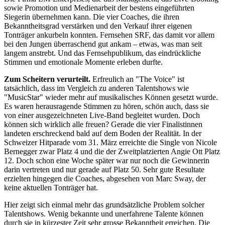
sowie Promotion und Medienarbeit der bestens eingeführten
Siegerin übernehmen kann. Die vier Coaches, die ihren
Bekanntheitsgrad verstärken und den Verkauf ihrer eigenen
Tonträger ankurbeln konnten. Fernsehen SRF, das damit vor allem
bei den Jungen überraschend gut ankam – etwas, was man seit
langem anstrebt. Und das Fernsehpublikum, das eindrückliche
Stimmen und emotionale Momente erleben durfte.
Zum Scheitern verurteilt.
Erfreulich an "The Voice" ist
tatsächlich, dass im Vergleich zu anderen Talentshows wie
"MusicStar" wieder mehr auf musikalisches Können gesetzt wurde.
Es waren herausragende Stimmen zu hören, schön auch, dass sie
von einer ausgezeichneten Live-Band begleitet wurden. Doch
können sich wirklich alle freuen? Gerade die vier Finalistinnen
landeten erschreckend bald auf dem Boden der Realität. In der
Schweizer Hitparade vom 31. März erreichte die Single von Nicole
Bernegger zwar Platz 4 und die der Zweitplatzierten Angie Ott Platz
12. Doch schon eine Woche später war nur noch die Gewinnerin
darin vertreten und nur gerade auf Platz 50. Sehr gute Resultate
erzielten hingegen die Coaches, abgesehen von Marc Sway, der
keine aktuellen Tonträger hat.
Hier zeigt sich einmal mehr das grundsätzliche Problem solcher
Talentshows. Wenig bekannte und unerfahrene Talente können
durch sie in kürzester Zeit sehr grosse Bekanntheit erreichen. Die