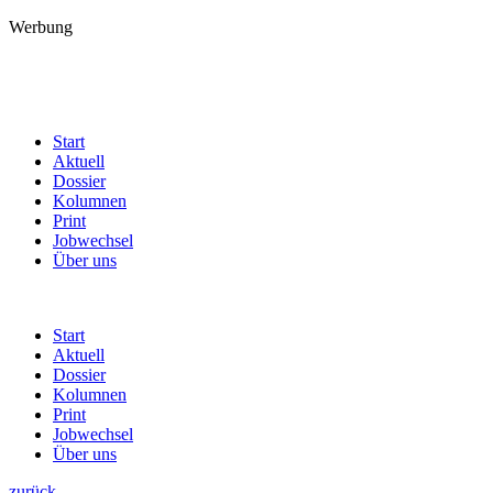
Werbung
Start
Aktuell
Dossier
Kolumnen
Print
Jobwechsel
Über uns
Start
Aktuell
Dossier
Kolumnen
Print
Jobwechsel
Über uns
zurück