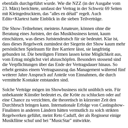
ebenfalls durchgeführt wurde. Wie die NZZ (in der Ausgabe vom
23. März) berichtete, umfasst der Vertrag in der Schweiz 69 Seiten
mit Kleingedrucktem, das "alles en détail" regelt. Auch
Edito+Klartext hatte Einblick in die sieben Teilverträge.
Die Show-Teilnehmer, meistens Amateure, können ohne die
Beratung eines Juristen, der das Musikbusiness kennt, kaum
einschätzen, was dieses Juristendeutsch für sie bedeutet. Klar ist,
dass dieses Regelwerk zumindest der Siegerin der Show kaum mehr
persönlichen Spielraum für ihre Karriere lässt, sie langfristig
gebunden ist. Die beteiligten Firmen lassen keine Möglichkeit aus,
vom Ertrag möglichst viel abzuschöpfen. Besonders stossend sind
die Verpflichtungen über das Ende der Vertragsdauer hinaus. So
erhebt gemäss einem Vertragsauszug das Management während fünf
weiterer Jahre Anspruch auf Anteile von Einnahmen, die durch
vermittelte Kontakte entstanden sind.
Solche Verträge mögen im Showbusiness nicht unüblich sein. Für
unbekannte Künstler bedeutet es, die Kröte zu schlucken oder auf
eine Chance zu verzichten, die theoretisch in kürzester Zeit den
Durchbruch bringen kann. Internationale Erfolge von Castingshow-
Finalisten in anderen Ländern hätten vermutlich zu solch strikten
Regelwerken geführt, meint Reto Caduff, der als Regisseur einige
Musikfilme schuf und bei "MusicStar" mitwirkte.