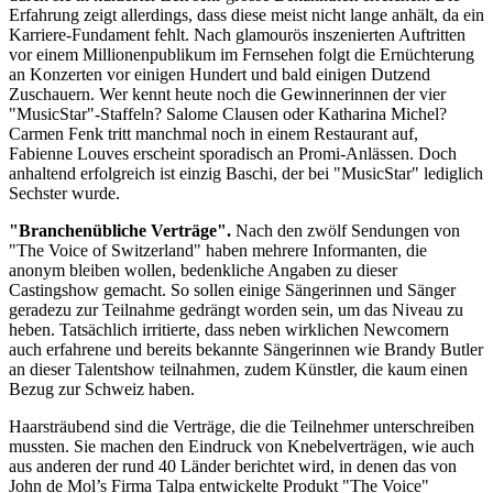
Erfahrung zeigt allerdings, dass diese meist nicht lange anhält, da ein
Karriere-Fundament fehlt. Nach glamourös inszenierten Auftritten
vor einem Millionenpublikum im Fernsehen folgt die Ernüchterung
an Konzerten vor einigen Hundert und bald einigen Dutzend
Zuschauern. Wer kennt heute noch die Gewinnerinnen der vier
"MusicStar"-Staffeln? Salome Clausen oder Katharina Michel?
Carmen Fenk tritt manchmal noch in einem Restaurant auf,
Fabienne Louves erscheint sporadisch an Promi-Anlässen. Doch
anhaltend erfolgreich ist einzig Baschi, der bei "MusicStar" lediglich
Sechster wurde.
"Branchenübliche Verträge".
Nach den zwölf Sendungen von
"The Voice of Switzerland" haben mehrere Informanten, die
anonym bleiben wollen, bedenkliche Angaben zu dieser
Castingshow gemacht. So sollen einige Sängerinnen und Sänger
geradezu zur Teilnahme gedrängt worden sein, um das Niveau zu
heben. Tatsächlich irritierte, dass neben wirklichen Newcomern
auch erfahrene und bereits bekannte Sängerinnen wie Brandy Butler
an dieser Talentshow teilnahmen, zudem Künstler, die kaum einen
Bezug zur Schweiz haben.
Haarsträubend sind die Verträge, die die Teilnehmer unterschreiben
mussten. Sie machen den Eindruck von Knebelverträgen, wie auch
aus anderen der rund 40 Länder berichtet wird, in denen das von
John de Mol’s Firma Talpa entwickelte Produkt "The Voice"