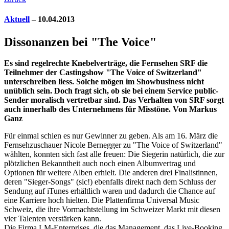
Aktuell
– 10.04.2013
Dissonanzen bei "The Voice"
Es sind regelrechte Knebelverträge, die Fernsehen SRF die
Teilnehmer der Castingshow "The Voice of Switzerland"
unterschreiben liess. Solche mögen im Showbusiness nicht
unüblich sein. Doch fragt sich, ob sie bei einem Service public-
Sender moralisch vertretbar sind. Das Verhalten von SRF sorgt
auch innerhalb des Unternehmens für Misstöne. Von Markus
Ganz
Für einmal schien es nur Gewinner zu geben. Als am 16. März die
Fernsehzuschauer Nicole Bernegger zu "The Voice of Switzerland"
wählten, konnten sich fast alle freuen: Die Siegerin natürlich, die zur
plötzlichen Bekanntheit auch noch einen Albumvertrag und
Optionen für weitere Alben erhielt. Die anderen drei Finalistinnen,
deren "Sieger-Songs" (sic!) ebenfalls direkt nach dem Schluss der
Sendung auf iTunes erhältlich waren und dadurch die Chance auf
eine Karriere hoch hielten. Die Plattenfirma Universal Music
Schweiz, die ihre Vormachtstellung im Schweizer Markt mit diesen
vier Talenten verstärken kann.
Die Firma LM-Enterprises, die das Management, das Live-Booking