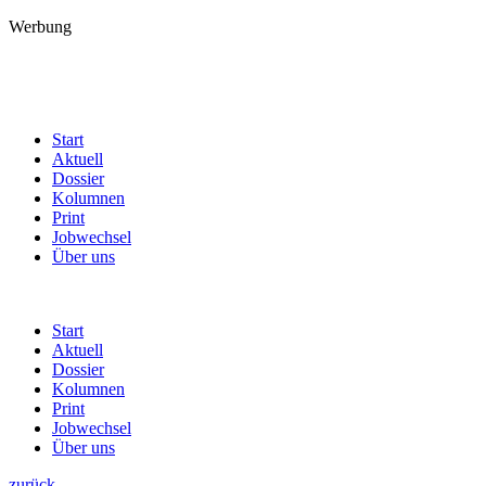
Werbung
Start
Aktuell
Dossier
Kolumnen
Print
Jobwechsel
Über uns
Start
Aktuell
Dossier
Kolumnen
Print
Jobwechsel
Über uns
zurück