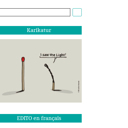
Cartoon:
Christoph
Biedermann,
EDITO
Karikatur
1/22
EDITO en français