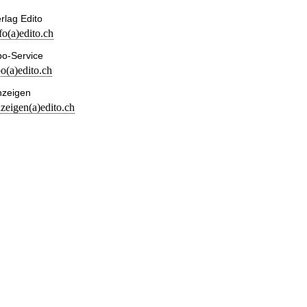
rlag Edito
fo(a)edito.ch
o-Service
o(a)edito.ch
nzeigen
zeigen(a)edito.ch