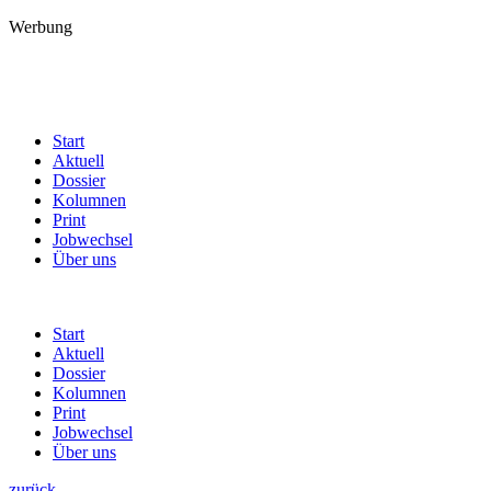
Werbung
Start
Aktuell
Dossier
Kolumnen
Print
Jobwechsel
Über uns
Start
Aktuell
Dossier
Kolumnen
Print
Jobwechsel
Über uns
zurück