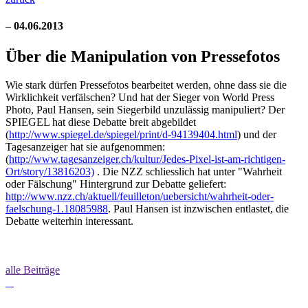
– 04.06.2013
Über die Manipulation von Pressefotos
Wie stark dürfen Pressefotos bearbeitet werden, ohne dass sie die
Wirklichkeit verfälschen? Und hat der Sieger von World Press
Photo, Paul Hansen, sein Siegerbild unzulässig manipuliert? Der
SPIEGEL hat diese Debatte breit abgebildet
(
http://www.spiegel.de/spiegel/print/d-94139404.html
) und der
Tagesanzeiger hat sie aufgenommen:
(
http://www.tagesanzeiger.ch/kultur/Jedes-Pixel-ist-am-richtigen-
Ort/story/13816203)
. Die NZZ schliesslich hat unter "Wahrheit
oder Fälschung" Hintergrund zur Debatte geliefert:
http://www.nzz.ch/aktuell/feuilleton/uebersicht/wahrheit-oder-
faelschung-1.18085988
. Paul Hansen ist inzwischen entlastet, die
Debatte weiterhin interessant.
alle Beiträge