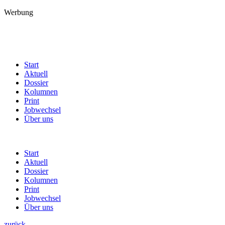
Werbung
Start
Aktuell
Dossier
Kolumnen
Print
Jobwechsel
Über uns
Start
Aktuell
Dossier
Kolumnen
Print
Jobwechsel
Über uns
zurück