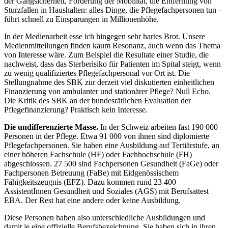
der Gangsicherheit, Förderung der Mobilität, die Entfernung von
Sturzfallen in Haushalten: alles Dinge, die Pflegefachpersonen tun –
führt schnell zu Einsparungen in Millionenhöhe.
In der Medienarbeit esse ich hingegen sehr hartes Brot. Unsere
Medienmitteilungen finden kaum Resonanz, auch wenn das Thema
von Interesse wäre. Zum Beispiel die Resultate einer Studie, die
nachweist, dass das Sterberisiko für Patienten im Spital steigt, wenn
zu wenig qualifiziertes Pflegefachpersonal vor Ort ist. Die
Stellungnahme des SBK zur derzeit viel diskutierten einheitlichen
Finanzierung von ambulanter und stationärer Pflege? Null Echo.
Die Kritik des SBK an der bundesrätlichen Evaluation der
Pflegefinanzierung? Praktisch kein Interesse.
Die undifferenzierte Masse.
In der Schweiz arbeiten fast 190 000
Personen in der Pflege. Etwa 91 000 von ihnen sind diplomierte
Pflegefachpersonen. Sie haben eine Ausbildung auf Tertiärstufe, an
einer höheren Fachschule (HF) oder Fachhochschule (FH)
abgeschlossen. 27 500 sind Fachpersonen Gesundheit (FaGe) oder
Fachpersonen Betreuung (FaBe) mit Eidgenössischem
Fähigkeitszeugnis (EFZ). Dazu kommen rund 23 400
AssistentInnen Gesundheit und Soziales (AGS) mit Berufsattest
EBA. Der Rest hat eine andere oder keine Ausbildung.
Diese Personen haben also unterschiedliche Ausbildungen und
damit je eine offizielle Berufsbezeichnung. Sie haben sich in ihren