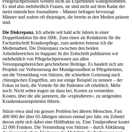
Pflegefachpersonen werden nicht als Expertinnen wahrgenommen.
Es sind also mehrheitlich Frauen, sie sind nicht auf dem Radar der
meist männlichen Journalisten – Männer befragen bevorzugt
Männer und zudem oft diejenigen, die bereits in den Medien präsent
sind.
Die Diskrepanz.
Ich arbeite seit bald acht Jahren in einer
Doppelfunktion für den SBK. Zum einen als Redaktorin für die
Fachzeitschrift Krankenpflege, zum anderen betreue ich die
Medienarbeit. Die Diskrepanz zwischen den beiden
Arbeitsbereichen ist frappant: In der Zeitschrift publizieren wir
mehrheitlich von Pflegefachpersonen aus allen
Versorgungsbereichen geschriebene Beiträge. Es handelt sich um
Projekte zur Verbesserung der Mundgesundheit in Pflegeheimen,
um die Vermeidung von Stürzen, die schnellere Genesung nach
chirurgischen Eingriffen, um nur einige Beispiel zu nennen – der
Fokus ist breit, die Vorteile für die Patienten oft erheblich. Mehr
noch: Nicht selten tragen sie dazu bei, Kosten zu vermeiden.
Kosten, über die alle jammern, die «explodieren», zu steigenden
Krankenkassen­prämien führen.
Stürze etwa sind ein grosses Problem bei älteren Menschen. Fast
400 000 der über 65-Jährigen stürzen einmal pro Jahr, ein Zehntel
davon zieht sich dabei eine Hüftfraktur zu. Eine Totalprothese kostet
22 000 Franken. Die Vermeidung von Stürzen – durch Abklärung