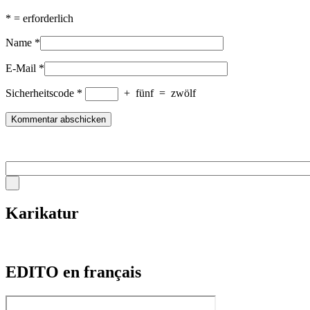
*
= erforderlich
Name
*
E-Mail
*
Sicherheitscode
*
+
fünf
=
zwölf
Karikatur
EDITO en français