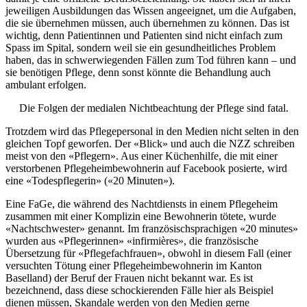
jeweiligen Ausbildungen das Wissen angeeignet, um die Aufgaben,
die sie übernehmen müssen, auch übernehmen zu können. Das ist
wichtig, denn Patientinnen und Patienten sind nicht einfach zum
Spass im Spital, sondern weil sie ein gesundheitliches Problem
haben, das in schwerwiegenden Fällen zum Tod führen kann – und
sie benötigen Pflege, denn sonst könnte die Behandlung auch
ambulant erfolgen.
Die Folgen der medialen Nichtbeachtung der Pflege sind fatal.
Trotzdem wird das Pflegepersonal in den Medien nicht selten in den
gleichen Topf geworfen. Der «Blick» und auch die NZZ schreiben
meist von den «Pflegern». Aus einer Küchenhilfe, die mit einer
verstorbenen Pflegeheimbewohnerin auf Facebook posierte, wird
eine «Todespflegerin» («20 Minuten»).
Eine FaGe, die während des Nachtdiensts in einem Pflegeheim
zusammen mit einer Komplizin eine Bewohnerin tötete, wurde
«Nachtschwester» genannt. Im französischsprachigen «20 minutes»
wurden aus «Pflegerinnen» «infirmières», die französische
Übersetzung für «Pflegefachfrauen», obwohl in diesem Fall (einer
versuchten Tötung einer Pflegeheimbewohnerin im Kanton
Baselland) der Beruf der Frauen nicht bekannt war. Es ist
bezeichnend, dass diese schockierenden Fälle hier als Beispiel
dienen müssen, Skandale werden von den Medien gerne