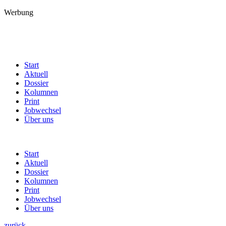
Werbung
Start
Aktuell
Dossier
Kolumnen
Print
Jobwechsel
Über uns
Start
Aktuell
Dossier
Kolumnen
Print
Jobwechsel
Über uns
zurück