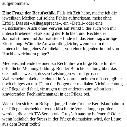
aufgenommen.
Eine Frage der Berufsethik.
Falls ich Zeit habe, mache ich die
jeweiligen Medien auf solche Fehler aufmerksam, meist ohne
Erfolg. Das sei «Alltagssprache», ein «Detail» oder eine
«Unschärfe». Auch ohne Verweis auf Punkt 5 der auch von mir
unterschriebenen «Erklärung der Pflichten und Rechte der
Journalistinnen und Journalisten» finde ich das eine fragwürdige
Einstellung. Wäre die Antwort die gleiche, wenn es um die
Unterscheidung eines Architekten, von einer Ingenieurin und von
Hochbauzeichnern ginge?
Medienschaffende betonen zu Recht ihre wichtige Rolle für die
öffentliche Meinungsbildung. Bei der Berichterstattung über das
Gesundheitswesen, dessen Leistungen wir mit grosser
Wahrscheinlichkeit alle einmal in Anspruch nehmen müssen, gibt es
noch einiges zu tun. Denn die Folgen der medialen Nichtbeachtung
der Pflege sind fatal, sie tragen unter anderem zum schon jetzt
gravierenden Fachkräftemangel in der Pflege bei.
Wie sollen sich zum Beispiel junge Leute für eine Berufslaufbahn in
der Pflege entscheiden, wenn klischierte Vorstellungen portiert
werden, die auch TV-Serien wie Grey’s Anatomy befeuern? Oder
wenn lediglich der Stress in der Pflege thematisiert wird, der Leute
aus dem Beruf treibt?