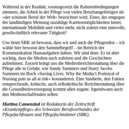
Während in der Realität, vorausgesetzt die Rahmenbedingungen
stimmen, die Arbeit in der Pflege von vielen Berufsangehörigen als
«der schönste Beruf der Welt» bezeichnet wird. Einer, der entgegen
der landläufigen Meinung unzählige Karrieremöglichkeiten bietet,
internationale Mobilität und vieles mehr, nicht zuletzt eine sinnvolle,
gesellschaftlich relevante Tätigkeit?
Uns beim SBK ist bewusst, dass wir und auch die Pflegenden – ich
wähle hier bewusst den Sammelbegriff – im Bereich der
Kommunikation Hausaufgaben haben. Wir sind dran. Es ist aber
wichtig, dass die Medien auch zuhören und die Geschichten
aufnehmen. Zurzeit bringt uns die Medienberichterstattung über die
Pflege alle in Gefahr, wie Sandy Summers und Harry Jacobs
Summers im Buch «Saving Lives. Why the Media’s Portrayal of
Nursing puts us all at risk» konstatieren. Eine fundierte, den Fakten
entsprechende, kritische, auch selbstkritische Berichterstattung über
die Gesundheitsversorgung kommt allen zugute. Irgendwann auch
den Medienschaffenden selber.
Martina Camenzind
ist Redaktorin der Zeitrschrift
«Krankenpflege» des Schweizer Berufsverbandes der
Pflegefachfrauen und Pflegefachmänner (SBK).