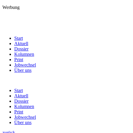
Werbung
Start
Aktuell
Dossier
Kolumnen
Print
Jobwechsel
Über uns
Start
Aktuell
Dossier
Kolumnen
Print
Jobwechsel
Über uns
zurück