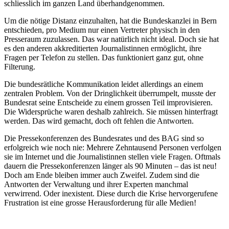
schliesslich im ganzen Land überhandgenommen.
Um die nötige Distanz einzuhalten, hat die Bundeskanzlei in Bern
entschieden, pro Medium nur einen Vertreter physisch in den
Presseraum zuzulassen. Das war natürlich nicht ideal. Doch sie hat
es den anderen akkreditierten Journalistinnen ermöglicht, ihre
Fragen per Telefon zu stellen. Das funktioniert ganz gut, ohne
Filterung.
Die bundesrätliche Kommunikation leidet allerdings an einem
zentralen Problem. Von der Dringlichkeit überrumpelt, musste der
Bundesrat seine Entscheide zu einem grossen Teil improvisieren.
Die Widersprüche waren deshalb zahlreich. Sie müssen hinterfragt
werden. Das wird gemacht, doch oft fehlen die Antworten.
Die Pressekonferenzen des Bundesrates und des BAG sind so
erfolgreich wie noch nie: Mehrere Zehntausend Personen verfolgen
sie im Internet und die Journalistinnen stellen viele Fragen. Oftmals
dauern die Pressekonferenzen länger als 90 Minuten – das ist neu!
Doch am Ende bleiben immer auch Zweifel. Zudem sind die
Antworten der Verwaltung und ihrer Experten manchmal
verwirrend. Oder inexistent. Diese durch ­die Krise hervorgerufene
Frustration ist eine grosse Heraus­forderung für alle Medien!