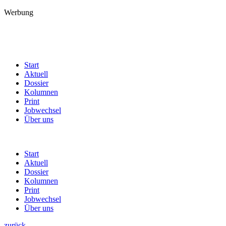
Werbung
Start
Aktuell
Dossier
Kolumnen
Print
Jobwechsel
Über uns
Start
Aktuell
Dossier
Kolumnen
Print
Jobwechsel
Über uns
zurück