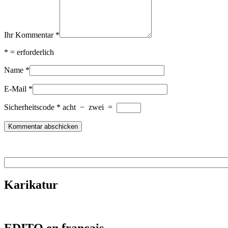
Ihr Kommentar
*
*
= erforderlich
Name
*
E-Mail
*
Sicherheitscode
*
acht
−
zwei
=
Karikatur