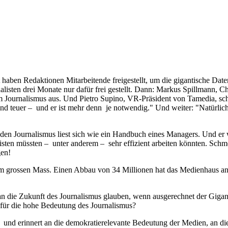
­haben Redaktionen Mitarbeitende freigestellt, um die gigantische Dat
en drei Monate nur dafür frei gestellt. Dann: Markus Spillmann, Chef­
 im Journalismus aus. Und Pietro Supino, VR-Präsident von Tamedia, s
und teuer – und er ist mehr denn je notwendig." Und weiter: "Natürlic
r den Journalismus liest sich wie ein Handbuch eines Managers. Und er 
listen müssten – unter anderem – sehr effizient arbeiten könnten. Schm
gen!
 im grossen Mass. Einen Abbau von 34 Millionen hat das Medienhaus an
an die Zukunft des Journalismus glauben, wenn ausgerechnet der Gigant
r für die hohe Bedeutung des Journalismus?
 und erinnert an die demokratierelevante Bedeutung der Medien, an die