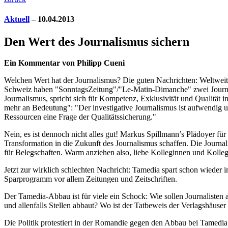
Aktuell
– 10.04.2013
Den Wert des Journalismus sichern
Ein Kommentar von Philipp Cueni
Welchen Wert hat der Journalismus? Die guten Nachrichten: Weltweit 
Schweiz haben "SonntagsZeitung"/"Le-Matin-Dimanche" zwei Journalist
Journalismus, spricht sich für Kompetenz, Exklusivität und Qualität
mehr an ­Bedeutung": "Der investigative Journalismus ist aufwendig 
Ressourcen eine Frage der Qualitätssicherung."
Nein, es ist dennoch nicht alles gut! Markus Spillmann’s Plädoyer fü
Transformation in die Zukunft des Journalismus schaffen. Die Journa
für Belegschaften. Warm ­anziehen also, liebe Kolleginnen und Kolle
Jetzt zur wirklich schlechten Nachricht: Tamedia spart schon wieder
Sparprogramm vor allem Zeitungen und Zeitschriften.
Der Tamedia-Abbau ist für viele ein Schock: Wie sollen Journalisten 
und allenfalls Stellen abbaut? Wo ist der Tatbeweis der Verlagshäuse
Die Politik protestiert in der Romandie gegen den Abbau bei Tamedia