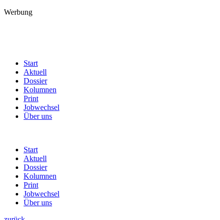
Werbung
Start
Aktuell
Dossier
Kolumnen
Print
Jobwechsel
Über uns
Start
Aktuell
Dossier
Kolumnen
Print
Jobwechsel
Über uns
zurück