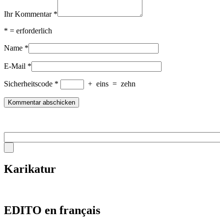
Ihr Kommentar
*
*
= erforderlich
Name
*
E-Mail
*
Sicherheitscode
*
+
eins
=
zehn
Karikatur
EDITO en français