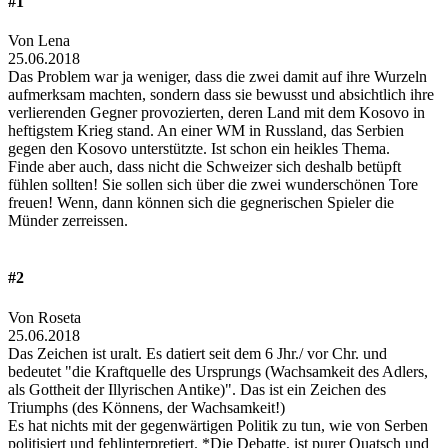
#1
Von Lena
25.06.2018
Das Problem war ja weniger, dass die zwei damit auf ihre Wurzeln
aufmerksam machten, sondern dass sie bewusst und absichtlich ihre
verlierenden Gegner provozierten, deren Land mit dem Kosovo in
heftigstem Krieg stand. An einer WM in Russland, das Serbien
gegen den Kosovo unterstützte. Ist schon ein heikles Thema.
Finde aber auch, dass nicht die Schweizer sich deshalb betüpft
fühlen sollten! Sie sollen sich über die zwei wunderschönen Tore
freuen! Wenn, dann können sich die gegnerischen Spieler die
Münder zerreissen.
#2
Von Roseta
25.06.2018
Das Zeichen ist uralt. Es datiert seit dem 6 Jhr./ vor Chr. und
bedeutet "die Kraftquelle des Ursprungs (Wachsamkeit des Adlers,
als Gottheit der Illyrischen Antike)". Das ist ein Zeichen des
Triumphs (des Könnens, der Wachsamkeit!)
Es hat nichts mit der gegenwärtigen Politik zu tun, wie von Serben
politisiert und fehlinterpretiert. *Die Debatte, ist purer Quatsch und