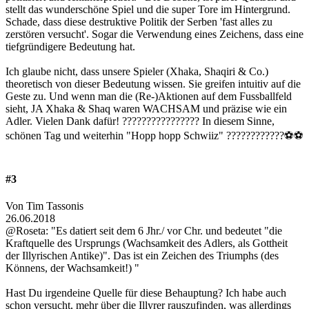
stellt das wunderschöne Spiel und die super Tore im Hintergrund.
Schade, dass diese destruktive Politik der Serben 'fast alles zu
zerstören versucht'. Sogar die Verwendung eines Zeichens, dass eine
tiefgründigere Bedeutung hat.
Ich glaube nicht, dass unsere Spieler (Xhaka, Shaqiri & Co.)
theoretisch von dieser Bedeutung wissen. Sie greifen intuitiv auf die
Geste zu. Und wenn man die (Re-)Aktionen auf dem Fussballfeld
sieht, JA Xhaka & Shaq waren WACHSAM und präzise wie ein
Adler. Vielen Dank dafür! ???????????????? In diesem Sinne,
schönen Tag und weiterhin "Hopp hopp Schwiiz" ????????????⚽️⚽️
#3
Von Tim Tassonis
26.06.2018
@Roseta: "Es datiert seit dem 6 Jhr./ vor Chr. und bedeutet "die
Kraftquelle des Ursprungs (Wachsamkeit des Adlers, als Gottheit
der Illyrischen Antike)". Das ist ein Zeichen des Triumphs (des
Könnens, der Wachsamkeit!) "
Hast Du irgendeine Quelle für diese Behauptung? Ich habe auch
schon versucht, mehr über die Illyrer rauszufinden, was allerdings