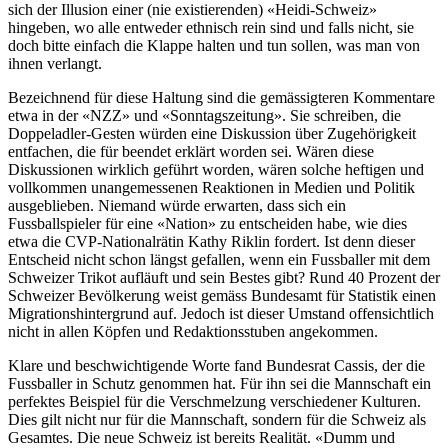
sich der Illusion einer (nie existierenden) «Heidi-Schweiz»
hingeben, wo alle entweder ethnisch rein sind und falls nicht, sie
doch bitte einfach die Klappe halten und tun sollen, was man von
ihnen verlangt.
Bezeichnend für diese Haltung sind die gemässigteren Kommentare
etwa in der «NZZ» und «Sonntagszeitung». Sie schreiben, die
Doppeladler-Gesten würden eine Diskussion über Zugehörigkeit
entfachen, die für beendet erklärt worden sei. Wären diese
Diskussionen wirklich geführt worden, wären solche heftigen und
vollkommen unangemessenen Reaktionen in Medien und Politik
ausgeblieben. Niemand würde erwarten, dass sich ein
Fussballspieler für eine «Nation» zu entscheiden habe, wie dies
etwa die CVP-Nationalrätin Kathy Riklin fordert. Ist denn dieser
Entscheid nicht schon längst gefallen, wenn ein Fussballer mit dem
Schweizer Trikot aufläuft und sein Bestes gibt? Rund 40 Prozent der
Schweizer Bevölkerung weist gemäss Bundesamt für Statistik einen
Migrationshintergrund auf. Jedoch ist dieser Umstand offensichtlich
nicht in allen Köpfen und Redaktionsstuben angekommen.
Klare und beschwichtigende Worte fand Bundesrat Cassis, der die
Fussballer in Schutz genommen hat. Für ihn sei die Mannschaft ein
perfektes Beispiel für die Verschmelzung verschiedener Kulturen.
Dies gilt nicht nur für die Mannschaft, sondern für die Schweiz als
Gesamtes. Die neue Schweiz ist bereits Realität. «Dumm und