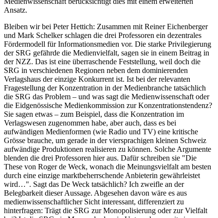
Medienwissenschaft berücksichtigt dies mit einem erweiterten
Ansatz.
Bleiben wir bei Peter Hettich: Zusammen mit Reiner Eichenberger
und Mark Schelker schlagen die drei Professoren ein dezentrales
Fördermodell für Informationsmedien vor. Die starke Privilegierung
der SRG gefährde die Medienvielfalt, sagen sie in einem Beitrag in
der NZZ. Das ist eine überraschende Feststellung, weil doch die
SRG in verschiedenen Regionen neben dem dominierenden
Verlagshaus der einzige Konkurrent ist. Ist bei der relevanten
Fragestellung der Konzentration in der Medienbranche tatsächlich
die SRG das Problem – und was sagt die Medienwissenschaft oder
die Eidgenössische Medienkommission zur Konzentrationstendenz?
Sie sagen etwas – zum Beispiel, dass die Konzentration im
Verlagswesen zugenommen habe, aber auch, dass es bei
aufwändigen Medienformen (wie Radio und TV) eine kritische
Grösse brauche, um gerade in der viersprachigen kleinen Schweiz
aufwändige Produktionen realisieren zu können. Solche Argumente
blenden die drei Professoren hier aus. Dafür schreiben sie "Die
These von Roger de Weck, wonach die Meinungsvielfalt am besten
durch eine einzige marktbeherrschende Anbieterin gewährleistet
wird…". Sagt das De Weck tatsächlich? Ich zweifle an der
Belegbarkeit dieser Aussage. Abgesehen davon wäre es aus
medienwissenschaftlicher Sicht interessant, differenziert zu
hinterfragen: Trägt die SRG zur Monopolisierung oder zur Vielfalt