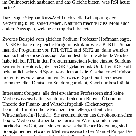
im Onlinebereich ausbauen und das Gleiche bieten, was RSI heute
bietet?
Dazu sagte Stephan Russ-Mohl nichts, die Behauptung der
Verzerrung blieb isoliert stehen. Natürlich machte Russ-Mohl auch
andere Aussagen, welche er empirisch belegte.
Zweites Beispiel vom gleichen Podium: Professor Hoffmann sagte,
TV SRF2 hätte die gleiche Programmstruktur wie z.B. RTL. Schaut
man die Programme von RTL/RTL2 und SRF2 an, dann wundert
man sich über diese Aussage. Zumindest über die aktuelle Woche
habe ich bei RTL in den Programmanzeigen keine einzige Sendung,
keinen Film entdeckt, der bei SRF gelaufen ist. Und: Bei SRF läuft
bekanntlich sehr viel Sport, vor allem auf die Zuschauerbedürfnisse
in der Schweiz zugeschnitten. Schweizer Sport läuft bei diesen
kommerziellen Deutschen Sendern gar nicht, Sport nur beschränkt.
Interessant übrigens, alle drei erwähnten Professoren sind keine
Medienwissenschafter, sondern arbeiten im Bereich Ökonomie:
Theorie der Finanz- und Wirtschaftspolitik (Eichenberger),
Lehrstuhl für öffentliche Finanzen (Schelker), öffentliches
Wirtschaftsrecht (Hettich). Sie argumentieren aus der ökonomischen
Logik. Medien sind aber keine normalen Waren, sondern ein
meritorisches Gut, weil sie von gesellschaftlicher Bedeutung sind.
So argumentiert etwa der Medienwissenschafter Manuel Puppis Die