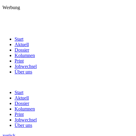
Werbung
Start
Aktuell
Dossier
Kolumnen
Print
Jobwechsel
Über uns
Start
Aktuell
Dossier
Kolumnen
Print
Jobwechsel
Über uns
zurück