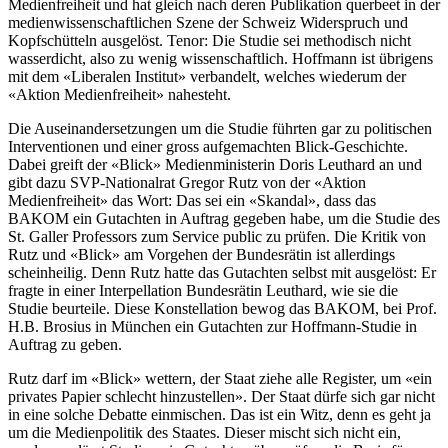
Medienfreiheit und hat gleich nach deren Publikation querbeet in der
medienwissenschaftlichen Szene der Schweiz Widerspruch und
Kopfschütteln ausgelöst. Tenor: Die Studie sei methodisch nicht
wasserdicht, also zu wenig wissenschaftlich. Hoffmann ist übrigens
mit dem «Liberalen Institut» verbandelt, welches wiederum der
«Aktion Medienfreiheit» nahesteht.
Die Auseinandersetzungen um die Studie führten gar zu politischen
Interventionen und einer gross aufgemachten Blick-Geschichte.
Dabei greift der «Blick» Medienministerin Doris Leuthard an und
gibt dazu SVP-Nationalrat Gregor Rutz von der «Aktion
Medienfreiheit» das Wort: Das sei ein «Skandal», dass das
BAKOM ein Gutachten in Auftrag gegeben habe, um die Studie des
St. Galler Professors zum Service public zu prüfen. Die Kritik von
Rutz und «Blick» am Vorgehen der Bundesrätin ist allerdings
scheinheilig. Denn Rutz hatte das Gutachten selbst mit ausgelöst: Er
fragte in einer Interpellation Bundesrätin Leuthard, wie sie die
Studie beurteile. Diese Konstellation bewog das BAKOM, bei Prof.
H.B. Brosius in München ein Gutachten zur Hoffmann-Studie in
Auftrag zu geben.
Rutz darf im «Blick» wettern, der Staat ziehe alle Register, um «ein
privates Papier schlecht hinzustellen». Der Staat dürfe sich gar nicht
in eine solche Debatte einmischen. Das ist ein Witz, denn es geht ja
um die Medienpolitik des Staates. Dieser mischt sich nicht ein,