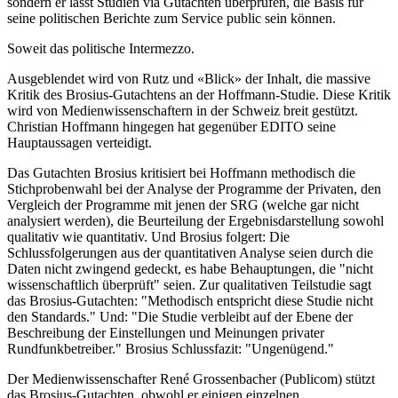
sondern er lässt Studien via Gutachten überprüfen, die Basis für
seine politischen Berichte zum Service public sein können.
Soweit das politische Intermezzo.
Ausgeblendet wird von Rutz und «Blick» der Inhalt, die massive
Kritik des Brosius-Gutachtens an der Hoffmann-Studie. Diese Kritik
wird von Medienwissenschaftern in der Schweiz breit gestützt.
Christian Hoffmann hingegen hat gegenüber EDITO seine
Hauptaussagen verteidigt.
Das Gutachten Brosius kritisiert bei Hoffmann methodisch die
Stichprobenwahl bei der Analyse der Programme der Privaten, den
Vergleich der Programme mit jenen der SRG (welche gar nicht
analysiert werden), die Beurteilung der Ergebnisdarstellung sowohl
qualitativ wie quantitativ. Und Brosius folgert: Die
Schlussfolgerungen aus der quantitativen Analyse seien durch die
Daten nicht zwingend gedeckt, es habe Behauptungen, die "nicht
wissenschaftlich überprüft" seien. Zur qualitativen Teilstudie sagt
das Brosius-Gutachten: "Methodisch entspricht diese Studie nicht
den Standards." Und: "Die Studie verbleibt auf der Ebene der
Beschreibung der Einstellungen und Meinungen privater
Rundfunkbetreiber." Brosius Schlussfazit: "Ungenügend."
Der Medienwissenschafter René Grossenbacher (Publicom) stützt
das Brosius-Gutachten, obwohl er einigen einzelnen