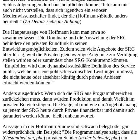
Schlussfolgerungen durchaus beipflichten könne: "Ich kann mir
auch nicht vorstellen, dass sich irgendwo ein seriöser
Medienwissenschafter findet, der die (Hoffmann-)Studie anders
beurteilt." (
Zu Details siehe im Anhang
)
Die Hauptaussage von Hoffmann kann man etwa so
zusammenfassen. Die Dominanz und die Ausweitung der SRG
behindere den privaten Rundfunk in seinen
Entwicklungsmöglichkeiten. Zudem seien viele Angebote der SRG
überflüssig, weil die Privaten gleichwertige Angebote zur Verfügung
stellen würden oder zumindest ohne SRG-Konkurrenz könnten.
"Empfohlen wird eine dynamisch-subsidiäre Definition des Service
public, welche nur jene politisch erwünschten Leistungen umfasst,
die nicht heute oder absehbar künftig durch private Anbieter
erbracht werden können."
Anders ausgedrückt: Wenn sich die SRG aus Programmbereichen
zurückziehen muss, dann würden Produktion und damit Vielfalt im
privaten Bereich steigen. Die Frage, ob und wie ein Angebot analog
zu jenem der SRG heute durch Private finanzierbar und damit auch
garantiert werden könne, bleibt unbeantwortet.
Aussagen in der Hoffmann-Studie sind schwach belegt oder gar
widersprüchlich, ein Beispiel: "Die Programmanalyse zeigt, dass die
(
Gesamtheit der, phc
) privaten Sender (
in der Schweiz, phc
) ein