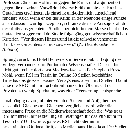
Professor Christian Hoffmann gegen die Kritik und argumentiert
gegen die einzelnen Vorwürfe. Diverse Kritikpunkte des Brosius-
Gutachtens erschienen als einseitig und/oder nicht ausreichend
fundiert. Auch wenn er bei der Kritik an der Methode einige Punkte
als diskussionswürdig akzeptiere, schränke dies die Aussagekraft der
deskriptiv ausgerichteten Studie aber nicht in dem Masse ein, die das
Gutachten suggeriere. Die Studie folge gängigen wissenschaftlichen
Kriterien. "Vor diesem Hintergrund ist die teilweise vehemente
Kritik des Gutachtens zurückzuweisen." (
Zu Details siehe im
Anhang
)
Sprung zurück ins Hotel Bellevue zur Service public-Tagung des
Verlegerverbandes zum Podium der Wissenschafter. Das sei doch
nicht gut, meinte dort etwa Medienwissenschafter Stephan Russ-
Mohl, wenn RSI im Tessin im Online 30 Stellen beschäftige,
Timedia, das grösste Tessiner Verlagshaus, aber nur 3 Stellen. Damit
lasse die SRG mit ihrer gebührenfinanzierten Übermacht den
Privaten zu wenig Spielraum, was einer "Verzerrung" entspreche.
Unabhängig davon, ob hier von den Stellen und Aufgaben her
tatsächlich Gleiches mit Gleichem verglichen wird, wäre die
interessante Frage an die Medienwissenschaft doch die: Was trägt
RSI mit ihrer Onlineabteilung an Leistungen für das Publikum im
Tessin bei? Und würde, gäbe es RSI nicht oder nur mit
beschränktem Onlineauftritt, das Medienhaus Timedia auf 30 Stellen