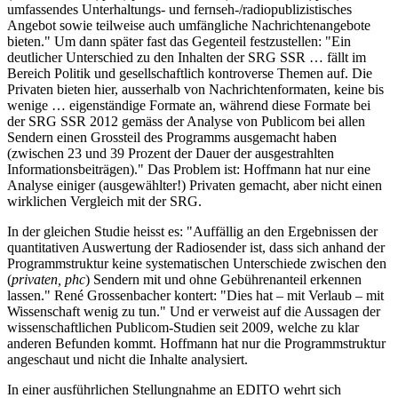
umfassendes Unterhaltungs- und fernseh-/radiopublizistisches
Angebot sowie teilweise auch umfängliche Nachrichtenangebote
bieten." Um dann später fast das Gegenteil festzustellen: "Ein
deutlicher Unterschied zu den Inhalten der SRG SSR … fällt im
Bereich Politik und gesellschaftlich kontroverse Themen auf. Die
Privaten bieten hier, ausserhalb von Nachrichtenformaten, keine bis
wenige … eigenständige Formate an, während diese Formate bei
der SRG SSR 2012 gemäss der Analyse von Publicom bei allen
Sendern einen Grossteil des Programms ausgemacht haben
(zwischen 23 und 39 Prozent der Dauer der ausgestrahlten
Informationsbeiträgen)." Das Problem ist: Hoffmann hat nur eine
Analyse einiger (ausgewählter!) Privaten gemacht, aber nicht einen
wirklichen Vergleich mit der SRG.
In der gleichen Studie heisst es: "Auffällig an den Ergebnissen der
quantitativen Auswertung der Radiosender ist, dass sich anhand der
Programmstruktur keine systematischen Unterschiede zwischen den
(
privaten, phc
) Sendern mit und ohne Gebührenanteil erkennen
lassen." René Grossenbacher kontert: "Dies hat – mit Verlaub – mit
Wissenschaft wenig zu tun." Und er verweist auf die Aussagen der
wissenschaftlichen Publicom-Studien seit 2009, welche zu klar
anderen Befunden kommt. Hoffmann hat nur die Programmstruktur
angeschaut und nicht die Inhalte analysiert.
In einer ausführlichen Stellungnahme an EDITO wehrt sich