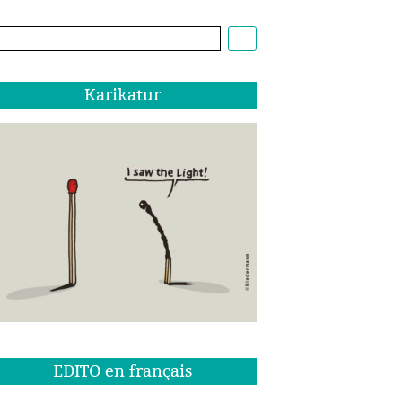
Cartoon:
Christoph
Biedermann,
EDITO
Karikatur
1/22
EDITO en français