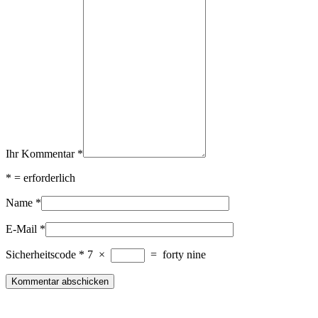
Ihr Kommentar
*
*
= erforderlich
Name
*
E-Mail
*
Sicherheitscode
*
7
×
=
forty nine