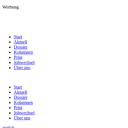
Werbung
Start
Aktuell
Dossier
Kolumnen
Print
Jobwechsel
Über uns
Start
Aktuell
Dossier
Kolumnen
Print
Jobwechsel
Über uns
zurück