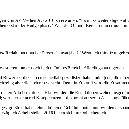
ungen von AZ Medien AG 2016 zu erwarten. "Es muss weiter abgebaut w
hen erst in der Budgetphase." Weil der Online- Bereich immer noch im
- Redaktionen weiter Personal ausgejätet? "Wenn ich mir die ungebroc
vestieren immer noch in den Online-Bereich. Allerdings weniger als a
 Bewerber, die sich crossmedial spezialisiert haben oder jene, die ei
eichzeitig aber die anderen versteht. Denn in Zukunft wird die Zusam
edialen Arbeitsmarktes. "Klar werden die Redaktionen weiter ausgedünn
mal; wer hier keinerlei Kompetenzen hat, kommt ausser in Ausnahmefällen
t angesagt: Sie erhalten einen höheren Gebührenanteil und werden aus
bezüglich Arbeitsstellen 2016 bieten sich im Onlinebereich.