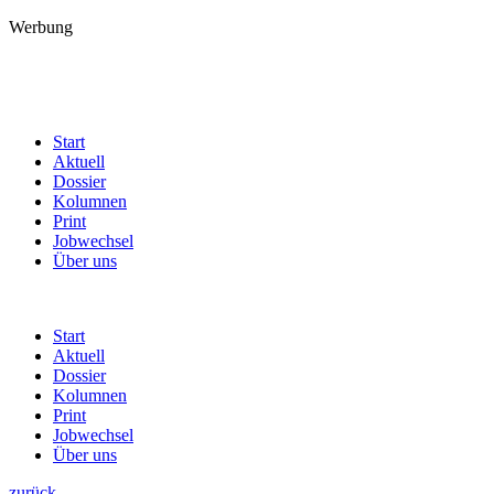
Werbung
Start
Aktuell
Dossier
Kolumnen
Print
Jobwechsel
Über uns
Start
Aktuell
Dossier
Kolumnen
Print
Jobwechsel
Über uns
zurück