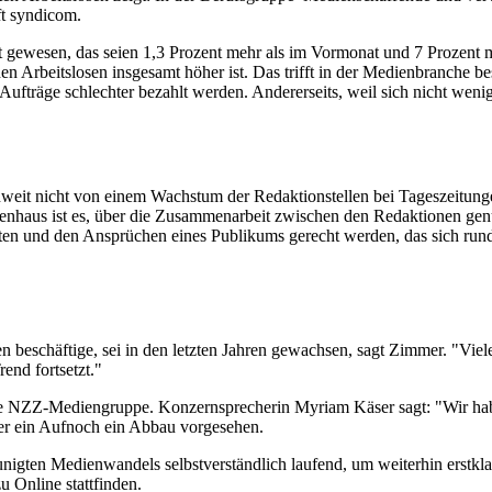
ft syndicom.
gewesen, das seien 1,3 Prozent mehr als im Vormonat und 7 Prozent me
hen Arbeitslosen insgesamt höher ist. Das trifft in der Medienbranche bes
 Aufträge schlechter bezahlt werden. Andererseits, weil sich nicht wenig
weit nicht von einem Wachstum der Redaktionstellen bei Tageszeitung
aus ist es, über die Zusammenarbeit zwischen den Redaktionen genüg
en und den Ansprüchen eines Publikums gerecht werden, das sich rund
n beschäftige, sei in den letzten Jahren gewachsen, sagt Zimmer. "Viel
end fortsetzt."
die NZZ-Mediengruppe. Konzernsprecherin Myriam Käser sagt: "Wir ha
der ein Aufnoch ein Abbau vorgesehen.
igten Medienwandels selbstverständlich laufend, um weiterhin erstkla
Online stattfinden.