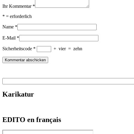
Ihr Kommentar
*
*
= erforderlich
Name
*
E-Mail
*
Sicherheitscode
*
+
vier
=
zehn
Karikatur
EDITO en français