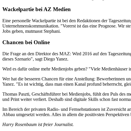
Wackelpartie bei AZ Medien
Eine personelle Wackelpartie ist bei den Redaktionen der Tageszeit
Unternehmenskommunikation. "Vorerst ist das eine Prognose. Wir ste
Jobs geben, mutmasst Stephani.
Chancen bei Online
Die Frage an den Direktor des MAZ: Wird 2016 auf den Tageszeitungs
dieses Szenario", sagt Diego Yanez.
Wird es dafür online mehr Medienjobs geben? "Viele Medienhäuser in
Wer hat die besseren Chancen für eine Anstellung: Bewerberinnen und
Yanez. "Es ist wichtig, dass man einen Kanal profund beherrscht, gl
Thomas Paszti, Geschäftsführer bei Medienjobs, fühlt den Puls des m
und Print weiter verliert. Deshalb sind digitale Skills schon fast nor
Im Bereich der privaten Radio- und Fernsehstationen ist Zuversich
Abbau umgesetzt werden. Alles in allem die positivsten Perspektiven 
Harry Rosenbaum ist freier Journalist.