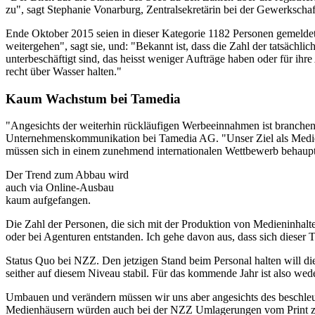
zu", sagt Stephanie Vonarburg, Zentralsekretärin bei der Gewerkscha
Ende Oktober 2015 seien in dieser Kategorie 1182 Personen gemeldet 
weitergehen", sagt sie, und: "Bekannt ist, dass die Zahl der tatsächlic
unterbeschäftigt sind, das heisst weniger Aufträge haben oder für ihre
recht über Wasser halten."
Kaum Wachstum bei Tamedia
"Angesichts der weiterhin rückläufigen Werbeeinnahmen ist branchen
Unternehmenskommunikation bei Tamedia AG. "Unser Ziel als Medienh
müssen sich in einem zunehmend internationalen Wettbewerb behaupt
Der Trend zum Abbau wird
auch via Online-Ausbau
kaum aufgefangen.
Die Zahl der Personen, die sich mit der Produktion von Medieninhalte
oder bei Agenturen entstanden. Ich gehe davon aus, dass sich dieser Tr
Status Quo bei NZZ. Den jetzigen Stand beim Personal halten will 
seither auf diesem Niveau stabil. Für das kommende Jahr ist also we
Umbauen und verändern müssen wir uns aber angesichts des beschleun
Medienhäusern würden auch bei der NZZ Umlagerungen vom Print zu 