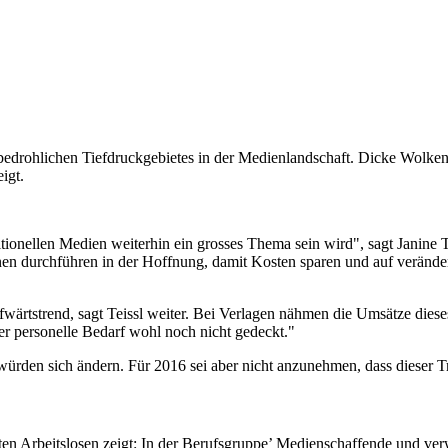
 bedrohlichen Tiefdruckgebietes in der Medienlandschaft. Dicke Wolken
igt.
itionellen Medien weiterhin ein grosses Thema sein wird", sagt Janine 
n durchführen in der Hoffnung, damit Kosten sparen und auf verändert
fwärtstrend, sagt Teissl weiter. Bei Verlagen nähmen die Umsätze dies
er personelle Bedarf wohl noch nicht gedeckt."
würden sich ändern. Für 2016 sei aber nicht anzunehmen, dass dieser T
erten Arbeitslosen zeigt: In der Berufsgruppe’ Medienschaffende und ver