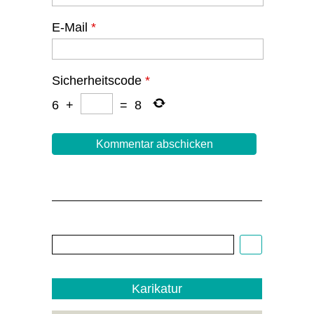
E-Mail
*
Sicherheitscode
*
6
+
=
8
Cartoon:
Christoph
Biedermann,
EDITO
1/22
Karikatur