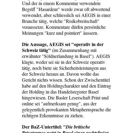
Und der in einem Kommentar verwendete
Begriff "Hasardeur" werde zwar oft abwertend
verwendet, aber schliesslich sei AEGIS in einer
Branche tätig, welche "Risikobreitschaft"
voraussetze. Kommentare dürfen persönliche
Meinungen "kurz und pointiert" äussern.
Die Aussage, AEGIS sei "operativ in der
Schweiz tätig"
(im Zusammenhang mit
erwähnter "Söldnerlandung in Basel"). AEGIS
klagte, weder sei sie in der Schweiz operativ
tätig, noch biete sie Sicherheitsleistungen aus
der Schweiz heraus an. Davon wollte das
Gericht nichts wissen. Schon der Zwischentitel
habe auf den Holdingcharakter und den Eintrag
der Holding in das Handelsregister Basel
hingewiesen. Die Basler Leserschaft Print und
online sei "aufmerksam genug", aus der
gelegentlich provokanten Metaphernsprache die
richtigen Erkenntnisse zu ziehen.
Der BaZ-Untertitel: "
Die britische
Privatarmee nutzt in Basel einen rechtsfreien