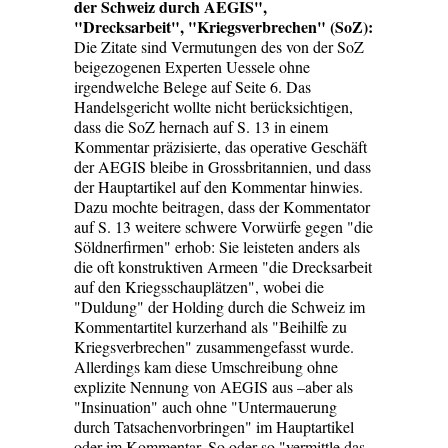
der Schweiz durch AEGIS",
"Drecksarbeit", "Kriegsverbrechen" (SoZ):
Die Zitate sind Vermutungen des von der SoZ
beigezogenen Experten Uessele ohne
irgendwelche Belege auf Seite 6. Das
Handelsgericht wollte nicht berücksichtigen,
dass die SoZ hernach auf S. 13 in einem
Kommentar präzisierte, das operative Geschäft
der AEGIS bleibe in Grossbritannien, und dass
der Hauptartikel auf den Kommentar hinwies.
Dazu mochte beitragen, dass der Kommentator
auf S. 13 weitere schwere Vorwürfe gegen "die
Söldnerfirmen" erhob: Sie leisteten anders als
die oft konstruktiven Armeen "die Drecksarbeit
auf den Kriegsschauplätzen", wobei die
"Duldung" der Holding durch die Schweiz im
Kommentartitel kurzerhand als "Beihilfe zu
Kriegsverbrechen" zusammengefasst wurde.
Allerdings kam diese Umschreibung ohne
explizite Nennung von AEGIS aus –aber als
"Insinuation" auch ohne "Untermauerung
durch Tatsachenvorbringen" im Hauptartikel
oder im Kommentar. So oder so "vermittle das