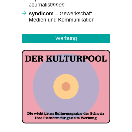
Journalist
innen
syndicom
– Gewerkschaft
Medien und Kommunikation
Werbung
Kontakt Redaktion
Redaktion EDITO (deutsch)
redaktion(a)edito.ch
Rédaction EDITO (en français)
redaction(a)edito.ch
Folgen Sie uns
Facebook