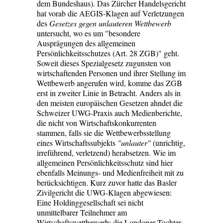
dem Bundeshaus). Das Zürcher Handelsgericht
hat vorab die AEGIS-Klagen auf Verletzungen
des
Gesetzes gegen unlauteren Wettbewerb
untersucht, wo es um "besondere
Ausprägungen des allgemeinen
Persönlichkeitsschutzes (Art. 28 ZGB)" geht.
Soweit dieses Spezialgesetz zugunsten von
wirtschaftenden Personen und ihrer Stellung im
Wettbewerb angerufen wird, komme das ZGB
erst in zweiter Linie in Betracht. Anders als in
den meisten europäischen Gesetzen ahndet die
Schweizer UWG-Praxis auch Medienberichte,
die nicht von Wirtschaftskonkurrenten
stammen, falls sie die Wettbewerbsstellung
eines Wirtschaftssubjekts
"unlauter"
(unrichtig,
irreführend, verletzend) herabsetzen. Wie im
allgemeinen Persönlichkeitsschutz sind hier
ebenfalls Meinungs- und Medienfreiheit mit zu
berücksichtigen. Kurz zuvor hatte das Basler
Zivilgericht die UWG-Klagen abgewiesen:
Eine Holdinggesellschaft sei nicht
unmittelbarer Teilnehmer am
Wirtschaftswettbewerb; die Londoner Tochter