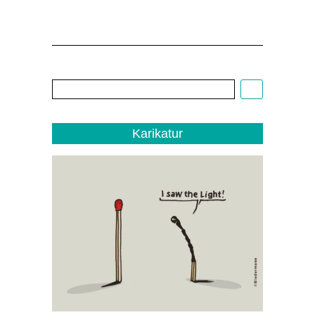
Cartoon:
Christoph
Biedermann,
EDITO
1/22
Karikatur