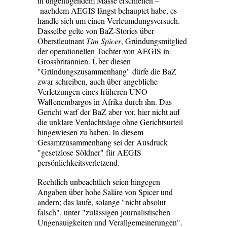
in ungenügendem Masse erschienen –
nachdem AEGIS längst behauptet habe, es
handle sich um einen Verleumdungsversuch.
Dasselbe gelte von BaZ-Stories über
Oberstleutnant
Tim Spicer
, Gründungsmitglied
der operationellen Tochter von AEGIS in
Grossbritannien. Über diesen
"Gründungszusammenhang" dürfe die BaZ
zwar schreiben, auch über angebliche
Verletzungen eines früheren UNO-
Waffenembargos in Afrika durch ihn. Das
Gericht warf der BaZ aber vor, hier nicht auf
die unklare Verdachtslage ohne Gerichtsurteil
hingewiesen zu haben. In diesem
Gesamtzusammenhang sei der Ausdruck
"gesetzlose Söldner" für AEGIS
persönlichkeitsverletzend.
Rechtlich unbeachtlich seien hingegen
Angaben über hohe Saläre von Spicer und
andern; das laufe, solange "nicht absolut
falsch", unter "zulässigen journalistischen
Ungenauigkeiten und Verallgemeinerungen".