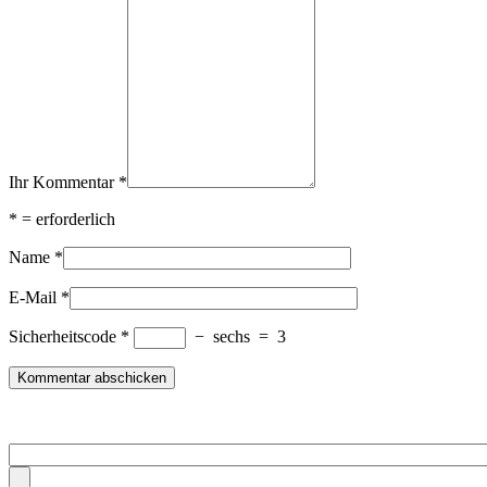
Ihr Kommentar
*
*
= erforderlich
Name
*
E-Mail
*
Sicherheitscode
*
−
sechs
=
3