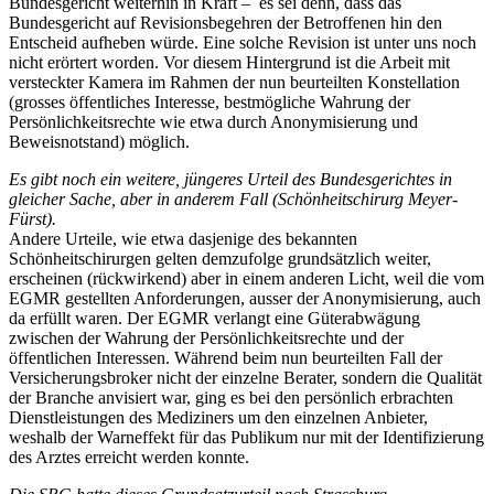
Bundesgericht weiterhin in Kraft – es sei denn, dass das
Bundesgericht auf Revisionsbegehren der Betroffenen hin den
Entscheid aufheben würde. Eine solche Revision ist unter uns noch
nicht erörtert worden. Vor diesem Hintergrund ist die Arbeit mit
versteckter Kamera im Rahmen der nun beurteilten Konstellation
(grosses öffentliches Interesse, bestmögliche Wahrung der
Persönlichkeitsrechte wie etwa durch Anonymisierung und
Beweisnotstand) möglich.
Es gibt noch ein weitere, jüngeres Urteil des Bundesgerichtes in
gleicher Sache, aber in anderem Fall (Schönheitschirurg Meyer-
Fürst).
Andere Urteile, wie etwa dasjenige des bekannten
Schönheitschirurgen gelten demzufolge grundsätzlich weiter,
erscheinen (rückwirkend) aber in einem anderen Licht, weil die vom
EGMR gestellten Anforderungen, ausser der Anonymisierung, auch
da erfüllt waren. Der EGMR verlangt eine Güterabwägung
zwischen der Wahrung der Persönlichkeitsrechte und der
öffentlichen Interessen. Während beim nun beurteilten Fall der
Versicherungsbroker nicht der einzelne Berater, sondern die Qualität
der Branche anvisiert war, ging es bei den persönlich erbrachten
Dienstleistungen des Mediziners um den einzelnen Anbieter,
weshalb der Warneffekt für das Publikum nur mit der Identifizierung
des Arztes erreicht werden konnte.