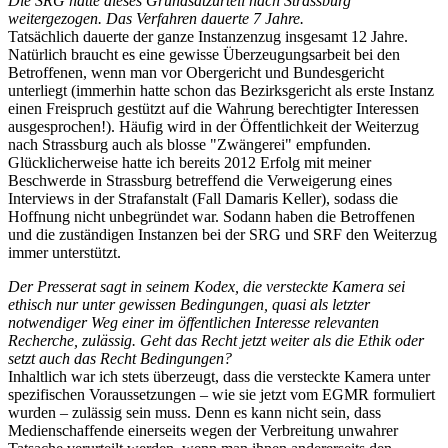
Die SRG hatte dieses Grundsatzurteil nach Strassburg
weitergezogen. Das Verfahren dauerte 7 Jahre.
Tatsächlich dauerte der ganze Instanzenzug insgesamt 12 Jahre.
Natürlich braucht es eine gewisse Überzeugungsarbeit bei den
Betroffenen, wenn man vor Obergericht und Bundesgericht
unterliegt (immerhin hatte schon das Bezirksgericht als erste Instanz
einen Freispruch gestützt auf die Wahrung berechtigter Interessen
ausgesprochen!). Häufig wird in der Öffentlichkeit der Weiterzug
nach Strassburg auch als blosse "Zwängerei" empfunden.
Glücklicherweise hatte ich bereits 2012 Erfolg mit meiner
Beschwerde in Strassburg betreffend die Verweigerung eines
Interviews in der Strafanstalt (Fall Damaris Keller), sodass die
Hoffnung nicht unbegründet war. Sodann haben die Betroffenen
und die zuständigen Instanzen bei der SRG und SRF den Weiterzug
immer unterstützt.
Der Presserat sagt in seinem Kodex, die versteckte Kamera sei
ethisch nur unter gewissen Bedingungen, quasi als letzter
notwendiger Weg einer im öffentlichen Interesse relevanten
Recherche, zulässig. Geht das Recht jetzt weiter als die Ethik oder
setzt auch das Recht Bedingungen?
Inhaltlich war ich stets überzeugt, dass die versteckte Kamera unter
spezifischen Voraussetzungen – wie sie jetzt vom EGMR formuliert
wurden – zulässig sein muss. Denn es kann nicht sein, dass
Medienschaffende einerseits wegen der Verbreitung unwahrer