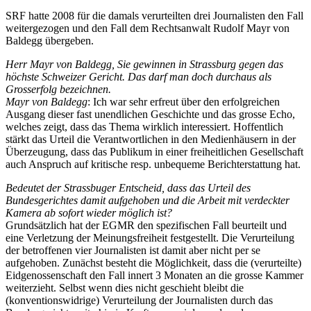
SRF hatte 2008 für die damals verurteilten drei Journalisten den Fall
weitergezogen und den Fall dem Rechtsanwalt Rudolf Mayr von
Baldegg übergeben.
Herr Mayr von Baldegg, Sie gewinnen in Strassburg gegen das
höchste Schweizer Gericht. Das darf man doch durchaus als
Grosserfolg bezeichnen.
Mayr von Baldegg
: Ich war sehr erfreut über den erfolgreichen
Ausgang dieser fast unendlichen Geschichte und das grosse Echo,
welches zeigt, dass das Thema wirklich interessiert. Hoffentlich
stärkt das Urteil die Verantwortlichen in den Medienhäusern in der
Überzeugung, dass das Publikum in einer freiheitlichen Gesellschaft
auch Anspruch auf kritische resp. unbequeme Berichterstattung hat.
Bedeutet der Strassbuger Entscheid, dass das Urteil des
Bundesgerichtes damit aufgehoben und die Arbeit mit verdeckter
Kamera ab sofort wieder möglich ist?
Grundsätzlich hat der EGMR den spezifischen Fall beurteilt und
eine Verletzung der Meinungsfreiheit festgestellt. Die Verurteilung
der betroffenen vier Journalisten ist damit aber nicht per se
aufgehoben. Zunächst besteht die Möglichkeit, dass die (verurteilte)
Eidgenossenschaft den Fall innert 3 Monaten an die grosse Kammer
weiterzieht. Selbst wenn dies nicht geschieht bleibt die
(konventionswidrige) Verurteilung der Journalisten durch das