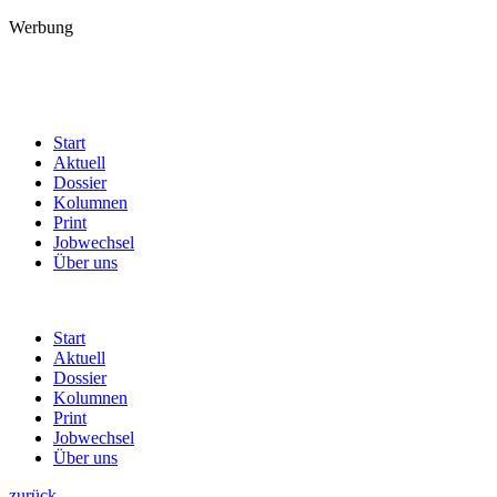
Werbung
Start
Aktuell
Dossier
Kolumnen
Print
Jobwechsel
Über uns
Start
Aktuell
Dossier
Kolumnen
Print
Jobwechsel
Über uns
zurück