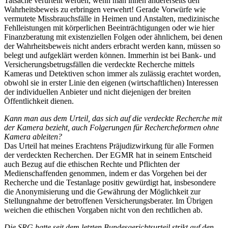
Tatsache verurteilt werden, wenn man ihnen andererseits den
Wahrheitsbeweis zu erbringen verwehrt! Gerade Vorwürfe wie
vermutete Missbrauchsfälle in Heimen und Anstalten, medizinische
Fehlleistungen mit körperlichen Beeinträchtigungen oder wie hier
Finanzberatung mit existenziellen Folgen oder ähnlichem, bei denen
der Wahrheitsbeweis nicht anders erbracht werden kann, müssen so
belegt und aufgeklärt werden können. Immerhin ist bei Bank- und
Versicherungsbetrugsfällen die verdeckte Recherche mittels
Kameras und Detektiven schon immer als zulässig erachtet worden,
obwohl sie in erster Linie den eigenen (wirtschaftlichen) Interessen
der individuellen Anbieter und nicht diejenigen der breiten
Öffentlichkeit dienen.
Kann man aus dem Urteil, das sich auf die verdeckte Recherche mit
der Kamera bezieht, auch Folgerungen für Rechercheformen ohne
Kamera ableiten?
Das Urteil hat meines Erachtens Präjudizwirkung für alle Formen
der verdeckten Recherchen. Der EGMR hat in seinem Entscheid
auch Bezug auf die ethischen Rechte und Pflichten der
Medienschaffenden genommen, indem er das Vorgehen bei der
Recherche und die Testanlage positiv gewürdigt hat, insbesondere
die Anonymisierung und die Gewährung der Möglichkeit zur
Stellungnahme der betroffenen Versicherungsberater. Im Übrigen
weichen die ethischen Vorgaben nicht von den rechtlichen ab.
Die SRG hatte seit dem letzten Bundesgerichtsurteil strikt auf den