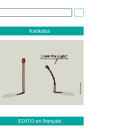
Cartoon:
Christoph
Biedermann,
EDITO
Karikatur
1/22
EDITO en français