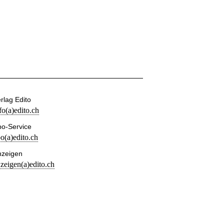
rlag Edito
fo(a)edito.ch
o-Service
o(a)edito.ch
nzeigen
zeigen(a)edito.ch