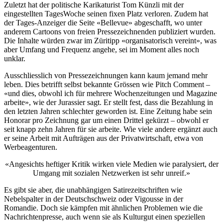
Zuletzt hat der politische Karikaturist Tom Künzli mit der
eingestellten TagesWoche seinen fixen Platz verloren. Zudem hat
der Tages-Anzeiger die Seite «Bellevue» abgeschafft, wo unter
anderem Cartoons von freien Pressezeichnenden publiziert wurden.
Die Inhalte würden zwar im Züritipp «organisatorisch vereint», was
aber Umfang und Frequenz angehe, sei im Moment alles noch
unklar.
Ausschliesslich von Pressezeichnungen kann kaum jemand mehr
leben. Dies betrifft selbst bekannte Grössen wie Pitch Comment –
«und dies, obwohl ich für mehrere Wochenzeitungen und Magazine
arbeite», wie der Jurassier sagt. Er stellt fest, dass die Bezahlung in
den letzten Jahren schlechter geworden ist. Eine Zeitung habe sein
Honorar pro Zeichnung gar um einen Drittel gekürzt – obwohl er
seit knapp zehn Jahren für sie arbeite. Wie viele andere ergänzt auch
er seine Arbeit mit Aufträgen aus der Privatwirtschaft, etwa von
Werbeagenturen.
«Angesichts heftiger Kritik wirken viele Medien wie paralysiert, der
Umgang mit sozialen Netzwerken ist sehr unreif.»
Es gibt sie aber, die unabhängigen Satirezeitschriften wie
Nebelspalter in der Deutschschweiz oder Vigousse in der
Romandie. Doch sie kämpfen mit ähnlichen Problemen wie die
Nachrichtenpresse, auch wenn sie als Kulturgut einen speziellen