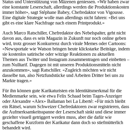
Status und Unterstützung von Mäzenen geniessen. «Wir haben zwar
eine konstante ­Leserschaft, allerdings werden die Produktionskosten
immer höher», sagt Stéphane Babey, Chefredaktor von ­Vigousse.
Eine digitale Strategie wolle man allerdings nicht fahren: «Bei uns
gibt es eine klare Nachfrage nach einem Printprodukt.»
Auch Marco Ratschiller, Chef­redaktor des Nebelspalter, geht nicht
davon aus, dass es sein Magazin in Zukunft nur noch online geben
wird, trotz grosser Konkurrenz durch virale Memes oder Cartoons:
«Newsportale wie Watson bringen heute klickstarke Beiträge, indem
sie kostenlos satirische oder witzige Reaktionen zu aktuellen
Themen aus Twitter und Instagram zusammentragen und einbetten –
zum Nulltarif. Dagegen ist mit unseren Produktionsmitteln nicht
anzukommen», sagt Ratschiller. «Zugleich möchten wir nicht
dasselbe tun, also Netzfundstücke und Arbeiten Dritter bei uns zu
Markte tragen.»
Für ihn können gute Karikaturisten ein Identitätsmerkmal für die
Medienmarke sein, wie etwa Felix Schaad beim Tages-Anzeiger
oder Alexandre «Alex» Ballaman bei La Liberté: «Für mich bleibt
ein Rätsel, warum Schweizer Chefredaktoren zwar registrieren, dass
die Aufmerksamkeitsspanne der Leserschaft sinkt und diese immer
gezielter visuell getriggert werden muss, aber die dafür wie
geschaffene Kurzform der Karikatur dann doch so stiefmütterlich
behandelt wird.