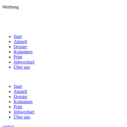
Werbung
Start
Aktuell
Dossier
Kolumnen
Print
Jobwechsel
Über uns
Start
Aktuell
Dossier
Kolumnen
Print
Jobwechsel
Über uns
zurück