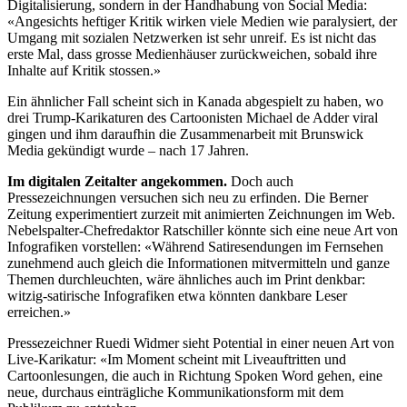
Digitalisierung, sondern in der Handhabung von Social Media:
«Angesichts heftiger Kritik wirken viele Medien wie paralysiert, der
Umgang mit sozialen Netzwerken ist sehr unreif. Es ist nicht das
erste Mal, dass grosse Medienhäuser zurückweichen, sobald ihre
Inhalte auf Kritik stossen.»
Ein ähnlicher Fall scheint sich in Kanada abgespielt zu haben, wo
drei Trump-Karikaturen des Cartoonisten Michael de Adder viral
gingen und ihm daraufhin die Zusammenarbeit mit Brunswick
Media gekündigt wurde – nach 17 Jahren.
Im digitalen Zeitalter angekommen.
Doch auch
Pressezeichnungen versuchen sich neu zu erfinden. Die Berner
Zeitung experimentiert zurzeit mit animierten Zeichnungen im Web.
Nebelspalter-Chefredaktor Ratschiller könnte sich eine neue Art von
Infografiken vorstellen: «Während Satiresendungen im Fernsehen
zunehmend auch gleich die Informationen mitvermitteln und ganze
Themen durchleuchten, wäre ähnliches auch im Print denkbar:
witzig-satirische Infografiken etwa könnten dankbare Leser
erreichen.»
Pressezeichner Ruedi Widmer sieht Potential in einer neuen Art von
Live-Karikatur: «Im Moment scheint mit Liveauftritten und
Cartoonlesungen, die auch in Richtung Spoken Word gehen, eine
neue, durchaus einträgliche Kommunikationsform mit dem