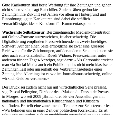
Gute Karikaturen sind beste Werbung für ihre Zeitungen und gehen
nicht selten viral», sagt Ratschiller. Zudem sähen gedruckte
Zeitungen ihre Zukunft seit Jahren vor allem in Hintergrund und
Einordnung; «gute Karikaturen sind dabei die sträflich
vernachlässigte, ideale Kurzform für Kommentarspalten.»
Wachsende Selbstzensur.
Bei zunehmender Medienkonzentration
auf Online-Formate auszuweichen, ist aber schwierig. Die
Digitalisierung empfinden Pressezeichnende als zweischneidiges
Schwert: Auf der einen Seite ermögliche sie zwar eine grössere
Reichweite für die Zeichnungen, auf der anderen Seite impliziere sie
aber auch eine Gratiskultur. Ruedi Widmer, Pressezeichner unter
anderem für den Tages-Anzeiger, sagt dazu: «Als Cartoonist erreicht
man via Social Media auch ein Publikum, das nicht mehr klassische
Zeitungen liest oder ausserhalb des Verbreitungsgebietes einer
Zeitung lebt. Allerdings ist es wie im Journalismus schwierig, online
wirklich Geld zu verdienen.»
Der Druck sei zudem nicht nur auf wirtschaftlicher Seite präsent,
sagt Pascal Pellegrino, Direktor des «Maison du Dessin de Presse»
in Morges, wo seit 2009 jährlich drei bis vier Ausstellungen mit
nationalen und internationalen Künstlerinnen und Künstlern
stattfinden. Er stellt eine zunehmende Tendenz zur Selbstzensur fest:
«Wir befinden uns in einer Zeit der politischen Korrektheit. Es ist
schwierig geworden, sich so unabhängig auszudrücken wie vorher.»