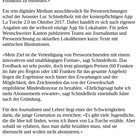
Publikum zu entstehen.»
Ein rein digitales Medium ausschliesslich für Pressezeichnungen
schuf der Jurassier Luc Schindelholz mit der kostenpflichtigen App
La Torche 2.0 im Oktober 2017. Dabei handelt es sich nach eigenen
Angaben um die weltweit einzige App für Lokalsatire. Für jeden
Westschweizer Kanton publizieren Teams aus Journalismus und
Pressezeichnung zu aktuellen Lokalthemen kurze Texte mit
satirischen Illustrationen.
«Mein Ziel ist die Verteidigung von Pressezeichnenden mit einem
innovativen und unabhängigen Format», sagt Schindelholz. Das
Feedback sei sehr positiv, doch trotz günstigen Preisen (60 Franken
im Jahr pro Region oder 140 Franken für das gesamte Angebot)
liegen die Ergebnisse noch hinter den Erwartungen und der
Möglichkeit, den Zeichnenden das von der Gewerkschaft
empfohlene Mindesthonorar zu bezahlen. «Ehrlichgesagt habe ich
mehr Abonnements erwartet», sagt Schindelholz eineinhalb Jahre
nach der Gründung.
Für den Journalisten und Lehrer liegt einer der Schwierigkeiten
darin, die junge Generation zu erreichen: «Es gibt viele Jugendliche,
die die Idee toll finden, wenn ich ihnen von La Torche erzähle. Aber
sobald sie erfahren, dass man dafür bezahlen muss, sind sie
überrascht und wollen nicht abonnieren.»