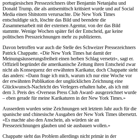
portugiesischen Pressezeichners über Benjamin Netanjahu und
Donald Trump, die als antisemitisch kritisiert wurde und auf Social
Media einen Shitstorm verursachte. Die New York Times
entschuldigte sich, löschte das Bild und beendete die
Zusammenarbeit mit der externen Agentur, von der das Bild
stammte. Wenige Wochen später fiel der Entscheid, gar keine
politischen Presszeichnungen mehr zu publizieren.
Davon betroffen war auch die Stelle des Schweizer Pressezeichners
Patrick Chappatte. «Die New York Times hat damit der
Meinungsäusserungsfreiheit einen herben Schlag versetzt», sagt er.
Offiziell begründet die amerikanische Zeitung ihren Entscheid zwar
nicht als Konsequenz der erwähnten Karikatur, doch Chappatte sieht
das anders: «Dann frage ich mich, warum ich nur eine Woche vor
der erwähnten Publikation der unglücklichen Zeichnung eine
Glückwunsch-Nachricht des Verlegers erhalten habe, als ich mit
dem 3. Preis des ‹Overseas Press Club Award› ausgezeichnet wurde
– eben gerade für meine Karikaturen in der New York Times.»
Ausserdem wurden seine Zeichnungen seit letztem Jahr auch für die
spanische und chinesische Ausgaben der New York Times übersetzt.
«Es machte also den Anschein, als würden sie an
Pressezeichnungen glauben und sie ausbauen wollen.»
Chappatte sieht das Problem allerdings nicht primär in der