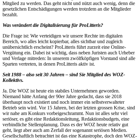
Mitglied zu werden. Das geht nicht und nützt auch wenig, denn die
gesetzlichen Entschädigungen werden trotzdem an die Mitglieder
bezahlt.
Was verändert die Digitalisierung für ProLitteris?
Die Frage ist: Wie verteidigen wir unsere Rechte im digitalen
Bereich, wo alles leicht kopierbar, alles sichtbar und zugleich
unübersichtlich erscheint? ProLitteris führt zurzeit eine Online-
Vergütung ein. Dabei ist wichtig, dass neben Juristen auch Urheber
und Verlage mitreden: In unserem zwölfköpfigen Vorstand sind alle
Sparten vertreten, in denen ProLitteris aktiv ist.
Seit 1988 – also seit 30 Jahren – sind Sie Mitglied des WOZ-
Kollektivs.
Ja. Die WOZ ist heute ein stabiles Unternehmen geworden.
Niemand hätte Anfang der 90er Jahre gedacht, dass sie 2018
überhaupt noch existiert und noch immer ein selbstverwalteter
Betrieb sein wird. Vor 15 Jahren, bei der letzten grossen Krise, sind
wir nahe am Konkurs vorbeigeschrammt. Nun ist alles sehr viel
seriöser, es gibt eine Redaktionsleitung, Redaktionsbudgets, eine
verbindliche Stellenplanung. Dass es der WOZ heute relativ gut
geht, liegt aber auch am Zerfall der sogenannt seriösen Medien.
Gesellschaftlich betrachtet ist das eine Katastrophe, doch den WOZ-