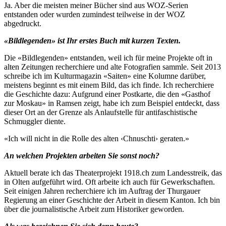
Ja. Aber die meisten meiner Bücher sind aus WOZ-Serien
entstanden oder wurden zumindest teilweise in der WOZ
abgedruckt.
«Bildlegenden» ist Ihr erstes Buch mit kurzen Texten.
Die «Bildlegenden» entstanden, weil ich für meine Projekte oft in
alten Zeitungen recherchiere und alte Fotografien sammle. Seit 2013
schreibe ich im Kulturmagazin «Saiten» eine Kolumne darüber,
meistens beginnt es mit einem Bild, das ich finde. Ich recherchiere
die Geschichte dazu: Aufgrund einer Postkarte, die den «Gasthof
zur Moskau» in Ramsen zeigt, habe ich zum Beispiel entdeckt, dass
dieser Ort an der Grenze als Anlaufstelle für anti­faschistische
Schmuggler diente.
«Ich will nicht in die Rolle des alten ‹Chnuschti› geraten.»
An welchen Projekten arbeiten Sie sonst noch?
Aktuell berate ich das Theaterprojekt 1918.ch zum Landesstreik, das
in Olten aufgeführt wird. Oft arbeite ich auch für Gewerkschaften.
Seit einigen Jahren recherchiere ich im Auftrag der Thurgauer
Regierung an einer Geschichte der Arbeit in diesem Kanton. Ich bin
über die journalistische Arbeit zum Historiker geworden.