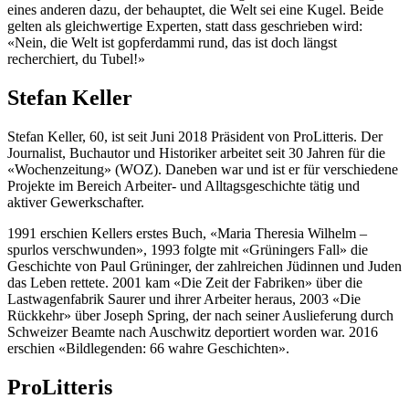
eines anderen dazu, der behauptet, die Welt sei eine Kugel. Beide
gelten als gleichwertige Experten, statt dass geschrieben wird:
«Nein, die Welt ist gopferdammi rund, das ist doch längst
recherchiert, du Tubel!»
Stefan Keller
Stefan Keller, 60, ist seit Juni 2018 Präsident von ProLitteris. Der
Journalist, Buchautor und Historiker arbeitet seit 30 Jahren für die
«Wochen­zeitung» (WOZ). Daneben war und ist er für verschiedene
Projekte im Bereich Arbeiter- und Alltagsgeschichte tätig und
aktiver Gewerkschafter.
1991 erschien Kellers erstes Buch, «Maria Theresia Wilhelm –
spurlos verschwunden», 1993 folgte mit «Grüningers Fall» die
Geschichte von Paul Grüninger, der zahlreichen Jüdinnen und Juden
das Leben rettete. 2001 kam «Die Zeit der Fabriken» über die
Lastwagenfabrik Saurer und ihrer Arbeiter heraus, 2003 «Die
Rückkehr» über Joseph Spring, der nach seiner Auslieferung durch
Schweizer Beamte nach Auschwitz deportiert worden war. 2016
erschien «Bildlegenden: 66 wahre Geschichten».
ProLitteris