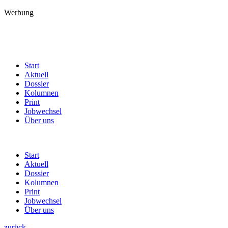
Werbung
Start
Aktuell
Dossier
Kolumnen
Print
Jobwechsel
Über uns
Start
Aktuell
Dossier
Kolumnen
Print
Jobwechsel
Über uns
zurück