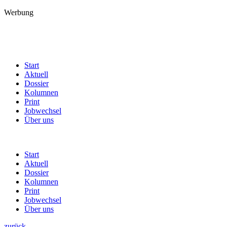
Werbung
Start
Aktuell
Dossier
Kolumnen
Print
Jobwechsel
Über uns
Start
Aktuell
Dossier
Kolumnen
Print
Jobwechsel
Über uns
zurück