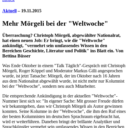
Aktuell
– 19.11.2015
Mehr Mörgeli bei der "Weltwoche"
Überraschung? Christoph Mörgeli, abgewählter Nationalrat,
hat einen neuen Job: Er bringt, wie die "Weltwoche"
ankündigt, "vermehrt sein umfassendes Wissen in den
Bereichen Geschichte, Literatur und Politik" ins Blatt ein. Von
Bettina Büsser
W
as Ende Oktober in einem "Talk Täglich"-Gespräch mit Christoph
Mörgeli, Roger Köppel und Moderator Markus Gilli angesprochen
wurde, ist jetzt Tatsache: Mörgeli, der im Oktober nach 16 Jahren
aus dem Nationalrat abgewählt wurde, ist nicht mehr nur Kolumnist
bei der "Weltwoche", sondern neu auch Mitarbeiter.
Die entsprechende Ankündigung in der aktuellen "Weltwoche"-
Nummer liest sich so: "In eigener Sache: Mit grosser Freude dürfen
wir bekanntgeben, dass wir Christoph Mörgeli als Autor gewinnen
konnten. Seine Kolumne in der "Weltwoche", die ihm den Ruf eines
der besten Kolumnisten im deutschen Sprachraum eigebracht hat,
wird er weiterführen. Daneben bringt der brillante Analytiker und
Sprachkünstler vermehrt sein umfassendes Wissen in den Bereichen