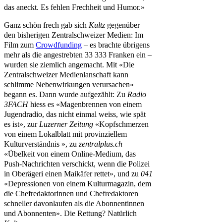
das aneckt. Es fehlen Frechheit und Humor.»
Ganz schön frech gab sich
Kultz
gegenüber
den bisherigen Zentralschweizer Medien: Im
Film zum
Crowdfunding
– es brachte übrigens
mehr als die angestrebten 33 333 Franken ein –
wurden sie ziemlich angemacht. Mit «Die
Zentralschweizer Medienlanschaft kann
schlimme Nebenwirkungen verursachen»
begann es. Dann wurde aufgezählt: Zu
Radio
3FACH
hiess es «Magenbrennen von einem
Jugendradio, das nicht einmal weiss, wie spät
es ist», zur
Luzerner Zeitung
«Kopfschmerzen
von einem Lokalblatt mit provinziellem
Kulturverständnis », zu
zentralplus.ch
«Übelkeit von einem Online-Medium, das
Push-Nachrichten verschickt, wenn die Polizei
in Oberägeri einen Maikäfer rettet», und zu
041
«Depressionen von einem Kulturmagazin, dem
die Chefredaktorinnen und Chefredaktoren
schneller davonlaufen als die Abonnentinnen
und Abonnenten». Die Rettung? Natürlich