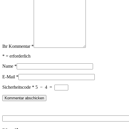
Ihr Kommentar
*
*
= erforderlich
Name
*
E-Mail
*
Sicherheitscode
*
5
−
4
=