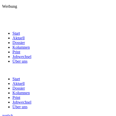
Werbung
Start
Aktuell
Dossier
Kolumnen
Print
Jobwechsel
Über uns
Start
Aktuell
Dossier
Kolumnen
Print
Jobwechsel
Über uns
zurück