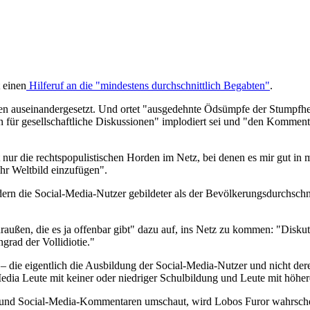
 einen
Hilferuf an die "mindestens durchschnittlich Begabten"
.
 auseinandergesetzt. Und ortet "ausgedehnte Ödsümpfe der Stumpfhei
n für gesellschaftliche Diskussionen" implodiert sei und "den Kommentat
 nur die rechtspopulistischen Horden im Netz, bei denen es mir gut in
 ihr Weltbild einzufügen".
ndern die Social-Media-Nutzer gebildeter als der Bevölkerungsdurchsch
außen, die es ja offenbar gibt" dazu auf, ins Netz zu kommen: "Diskutier
grad der Vollidiotie."
k – die eigentlich die Ausbildung der Social-Media-Nutzer und nicht de
Media Leute mit keiner oder niedriger Schulbildung und Leute mit höh
en und Social-Media-Kommentaren umschaut, wird Lobos Furor wahrsch