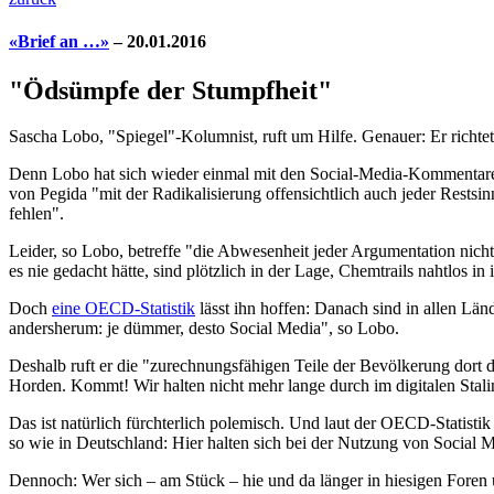
«Brief an …»
– 20.01.2016
"Ödsümpfe der Stumpfheit"
Sascha Lobo, "Spiegel"-Kolumnist, ruft um Hilfe. Genauer: Er richtet
Denn Lobo hat sich wieder einmal mit den Social-Media-Kommentaren
von Pegida "mit der Radikalisierung offensichtlich auch jeder Restsin
fehlen".
Leider, so Lobo, betreffe "die Abwesenheit jeder Argumentation nicht
es nie gedacht hätte, sind plötzlich in der Lage, Chemtrails nahtlos in
Doch
eine OECD-Statistik
lässt ihn hoffen: Danach sind in allen Lä
andersherum: je dümmer, desto Social Media", so Lobo.
Deshalb ruft er die "zurechnungsfähigen Teile der Bevölkerung dort dr
Horden. Kommt! Wir halten nicht mehr lange durch im digitalen Stalin
Das ist natürlich fürchterlich polemisch. Und laut der OECD-Statisti
so wie in Deutschland: Hier halten sich bei der Nutzung von Social 
Dennoch: Wer sich – am Stück – hie und da länger in hiesigen For