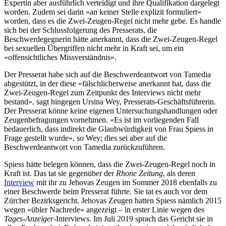
Expertin aber ausführlich verteidigt und ihre Qualifikation dargelegt
worden. Zudem sei darin «an keiner Stelle explizit formuliert»
worden, dass es die Zwei-Zeugen-Regel nicht mehr gebe. Es handle
sich bei der Schlussfolgerung des Presserats, die
Beschwerdegegnerin hätte anerkannt, dass die Zwei-Zeugen-Regel
bei sexuellen Übergriffen nicht mehr in Kraft sei, um ein
«offensichtliches Missverständnis».
Der Presserat habe sich auf die Beschwerdeantwort von Tamedia
abgestützt, in der diese «fälschlicherweise anerkannt hat, dass die
Zwei-Zeugen-Regel zum Zeitpunkt des Interviews nicht mehr
bestand», sagt hingegen Ursina Wey, Presserats-Geschäftsführerin.
Der Presserat könne keine eigenen Untersuchungshandlungen oder
Zeugenbefragungen vornehmen. «Es ist im vorliegenden Fall
bedauerlich, dass indirekt die Glaubwürdigkeit von Frau Spiess in
Frage gestellt wurde», so Wey; dies sei aber auf die
Beschwerdeantwort von Tamedia zurückzuführen.
Spiess hätte belegen können, dass die Zwei-Zeugen-Regel noch in
Kraft ist. Das tat sie gegenüber der
Rhone Zeitung
, als deren
Interview
mit ihr zu Jehovas Zeugen im Sommer 2018 ebenfalls zu
einer Beschwerde beim Presserat führte. Sie tat es auch vor dem
Zürcher Bezirksgericht. Jehovas Zeugen hatten Spiess nämlich 2015
wegen «übler Nachrede» angezeigt – in erster Linie wegen des
Tages-Anzeiger
-Interviews. Im Juli 2019 sprach das Gericht sie in