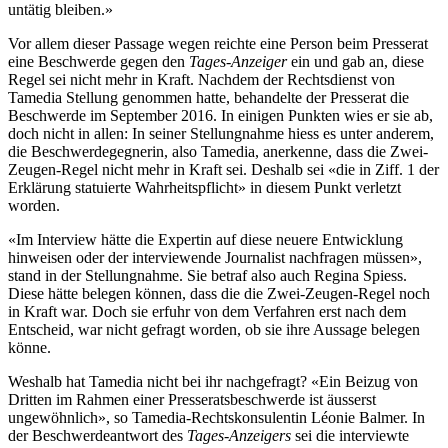
untätig bleiben.»
Vor allem dieser Passage wegen reichte eine Person beim Presserat
eine Beschwerde gegen den
Tages-Anzeiger
ein und gab an, diese
Regel sei nicht mehr in Kraft. Nachdem der Rechtsdienst von
Tamedia Stellung genommen hatte, behandelte der Presserat die
Beschwerde im September 2016. In einigen Punkten wies er sie ab,
doch nicht in allen: In seiner Stellungnahme hiess es unter anderem,
die Beschwerdegegnerin, also Tamedia, anerkenne, dass die Zwei-
Zeugen-Regel nicht mehr in Kraft sei. Deshalb sei «die in Ziff. 1 der
Erklärung statuierte Wahrheitspflicht» in diesem Punkt verletzt
worden.
«Im Interview hätte die Expertin auf diese neuere Entwicklung
hinweisen oder der interviewende Journalist nachfragen müssen»,
stand in der Stellungnahme. Sie betraf also auch Regina Spiess.
Diese hätte belegen können, dass die die Zwei-Zeugen-Regel noch
in Kraft war. Doch sie erfuhr von dem Verfahren erst nach dem
Entscheid, war nicht gefragt worden, ob sie ihre Aussage belegen
könne.
Weshalb hat Tamedia nicht bei ihr nachgefragt? «Ein Beizug von
Dritten im Rahmen einer Presseratsbeschwerde ist äusserst
ungewöhnlich», so Tamedia-Rechtskonsulentin Léonie Balmer. In
der Beschwerdeantwort des
Tages-Anzeigers
sei die interviewte