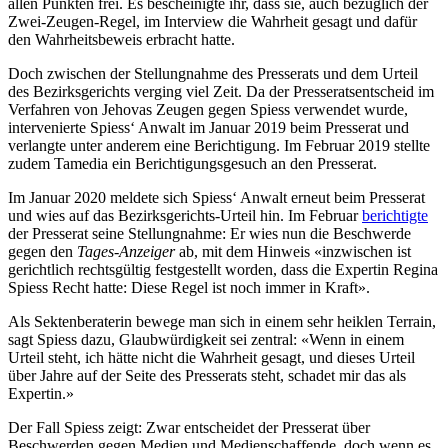
allen Punkten frei. Es bescheinigte ihr, dass sie, auch bezüglich der
Zwei-Zeugen-Regel, im Interview die Wahrheit gesagt und dafür
den Wahrheitsbeweis erbracht hatte.
Doch zwischen der Stellungnahme des Presserats und dem Urteil
des Bezirksgerichts verging viel Zeit. Da der Presseratsentscheid im
Verfahren von Jehovas Zeugen gegen Spiess verwendet wurde,
intervenierte Spiess‘ Anwalt im Januar 2019 beim Presserat und
verlangte unter anderem eine Berichtigung. Im Februar 2019 stellte
zudem Tamedia ein Berichtigungsgesuch an den Presserat.
Im Januar 2020 meldete sich Spiess‘ Anwalt erneut beim Presserat
und wies auf das Bezirksgerichts-Urteil hin. Im Februar
berichtigte
der Presserat seine Stellungnahme: Er wies nun die Beschwerde
gegen den
Tages-Anzeiger
ab, mit dem Hinweis «inzwischen ist
gerichtlich rechtsgültig festgestellt worden, dass die Expertin Regina
Spiess Recht hatte: Diese Regel ist noch immer in Kraft».
Als Sektenberaterin bewege man sich in einem sehr heiklen Terrain,
sagt Spiess dazu, Glaubwürdigkeit sei zentral: «Wenn in einem
Urteil steht, ich hätte nicht die Wahrheit gesagt, und dieses Urteil
über Jahre auf der Seite des Presserats steht, schadet mir das als
Expertin.»
Der Fall Spiess zeigt: Zwar entscheidet der Presserat über
Beschwerden gegen Medien und Medienschaffende, doch wenn es