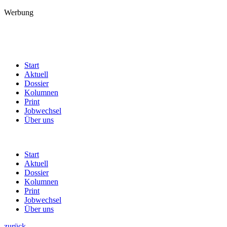
Werbung
Start
Aktuell
Dossier
Kolumnen
Print
Jobwechsel
Über uns
Start
Aktuell
Dossier
Kolumnen
Print
Jobwechsel
Über uns
zurück