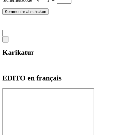
Sicherheitscode
*
4
−
1
=
Karikatur
EDITO en français