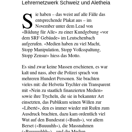
Lehrernetzwerk Schweiz und Aletheia
S
ie haben – das weist auf alle Fälle das
entsprechende Plakat aus – im
November unter dem Lead von
«Bildung für Alle» ­zu einer Kundgebung «vor
dem SRF ­Gebäude» im Leutschenbach
aufgerufen. «Medien haben zu viel Macht,
Stopp ­Manipulation, Stopp Volksspaltung,
Stopp Zensur» hiess das Motto.
Es sind zwar keine Massen erschienen, ­es war
kalt und nass, aber die Polizei sprach von
mehreren Hundert Personen. Sie brachten
vieles mit: die Helvetia Trychler ein Transparent
mit «Nein zu staatlich finanzierten Medien»
sowie ihre Trycheln, die sie in bekannter Art
einsetzten, das Publikum seinen Willen zur
«Liberté», den es immer wieder mit Rufen zum
Ausdruck brachten, dazu kam ­ordentlich viel
Wut auf den Bundesrat («Buuh»), vor allem
Berset («Buuuuhh»), die Massnahmen
(«Buuuuuhhh») – und die Medien