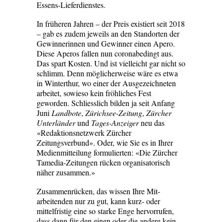
Essens-Lieferdienstes.
In früheren Jahren – der Preis existiert seit 2018
– gab es zudem jeweils an den Standorten der
Gewinnerinnen und Gewinner einen Apero.
Diese Aperos fallen nun coronabedingt aus.
Das spart ­Kosten. Und ist vielleicht gar nicht so
schlimm. Denn möglicherweise wäre ­es etwa
in Winterthur, wo einer der Ausgezeichneten
arbeitet, sowieso kein fröhliches Fest
geworden. Schliesslich bilden ja seit Anfang
Juni
Landbote
,
Zürichsee-Zeitung
,
Zürcher
Unterländer
und
Tages-Anzeiger
neu das
«Redaktionsnetzwerk Zürcher
Zeitungsverbund». Oder, wie Sie es in Ihrer
Medienmitteilung formulierten: «Die Zürcher
Tamedia-Zeitungen ­rücken organisatorisch
näher zusammen.» ­
Zusammenrücken, das wissen Ihre Mit­
arbeitenden nur zu gut, kann kurz- ­oder
mittelfristig eine so starke Enge ­hervorrufen,
dass dann für den einen oder die andere kein