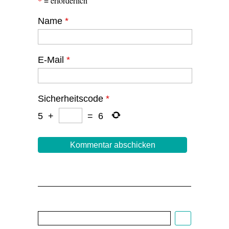
*
= erforderlich
Name
*
E-Mail
*
Sicherheitscode
*
5
+
=
6
Cartoon:
Christoph
Biedermann,
EDITO
1/22