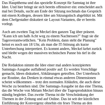
Das Hauptthema und das spezielle Konzept für Samstag ist ihre
Idee. Und hier bringt sie sich bereits offensiver ein: entscheidet auch
mal bei Details, sucht am Ende der Sitzung nochmals das Gespräch
mit einem Kollegen, dessen Idee am Sitzungstisch abgeblitzt ist. Mit
dem Chefgestalter diskutiert sie Layout-Varianten, die er bereits
vorlegt.
Auch am zweiten Tag ist Meckel den ganzen Tag über präsent.
"Kann ich um halb Acht weg zu einem Nachtessen?" fragt sie die
Tagesverantwortlichen. "Kein Problem, dann steht die Planung"
heisst es noch um 18 Uhr, als man die IT-Störung als kurze
Unterbrechung interpretiert. Es kommt anders, Meckel kehrt zurück
und bleibt wegen der massiven technischen Panne bis tief in die
Nacht.
Die Redaktion nimmt die Idee einer mal anders konzipierten
Samstags-Ausgabe auffallend positiv auf: Es werden Vorschläge
gemacht, Ideen diskutiert, Abklärungen getroffen. Der Unterbruch
zur Routine, das Denken in einmal etwas anderen Dimensionen
scheint willkommen – trotz den normalen Abläufen, die auch diese
Woche zu bestehen sind. Die Samstags-Ausgabe ist das eine Thema,
das die Woche von Miriam Meckel über die Tagesproduktion hinaus
ständig begleitet. Das zweite Thema ist die Verschränkung der
Themen in der Zeitung und auf Online. Das ist seit der kürzlichen
Einführung der Konvergenz ohnehin ein feses Thema an den