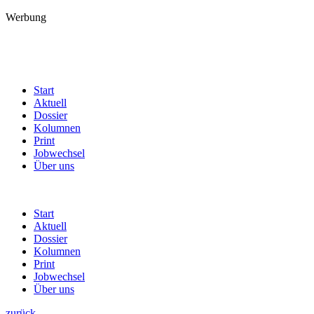
Werbung
Start
Aktuell
Dossier
Kolumnen
Print
Jobwechsel
Über uns
Start
Aktuell
Dossier
Kolumnen
Print
Jobwechsel
Über uns
zurück