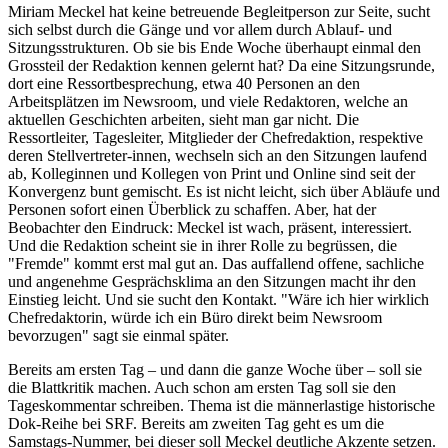
Miriam Meckel hat keine betreuende Begleitperson zur Seite, sucht
sich selbst durch die Gänge und vor allem durch Ablauf- und
Sitzungsstrukturen. Ob sie bis Ende Woche überhaupt einmal den
Grossteil der Redaktion kennen gelernt hat? Da eine Sitzungsrunde,
dort eine Ressortbesprechung, etwa 40 Personen an den
Arbeitsplätzen im Newsroom, und viele Redaktoren, welche an
aktuellen Geschichten arbeiten, sieht man gar nicht. Die
Ressortleiter, Tagesleiter, Mitglieder der Chefredaktion, respektive
deren Stellvertreter-innen, wechseln sich an den Sitzungen laufend
ab, Kolleginnen und Kollegen von Print und Online sind seit der
Konvergenz bunt gemischt. Es ist nicht leicht, sich über Abläufe und
Personen sofort einen Überblick zu schaffen. Aber, hat der
Beobachter den Eindruck: Meckel ist wach, präsent, interessiert.
Und die Redaktion scheint sie in ihrer Rolle zu begrüssen, die
"Fremde" kommt erst mal gut an. Das auffallend offene, sachliche
und angenehme Gesprächsklima an den Sitzungen macht ihr den
Einstieg leicht. Und sie sucht den Kontakt. "Wäre ich hier wirklich
Chefredaktorin, würde ich ein Büro direkt beim Newsroom
bevorzugen" sagt sie einmal später.
Bereits am ersten Tag – und dann die ganze Woche über – soll sie
die Blattkritik machen. Auch schon am ersten Tag soll sie den
Tageskommentar schreiben. Thema ist die männerlastige historische
Dok-Reihe bei SRF. Bereits am zweiten Tag geht es um die
Samstags-Nummer, bei dieser soll Meckel deutliche Akzente setzen.