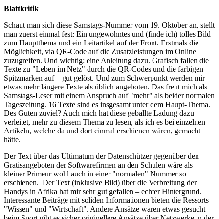
Blattkritik
Schaut man sich diese Samstags-Nummer vom 19. Oktober an, stellt
man zuerst einmal fest: Ein ungewohntes und (finde ich) tolles Bild
zum Hauptthema und ein Leitartikel auf der Front. Erstmals die
Möglichkeit, via QR-Code auf die Zusatzleistungen im Online
zuzugreifen. Und wichtig: eine Anleitung dazu. Grafisch fallen die
Texte zu "Leben im Netz" durch die QR-Codes und die farbigen
Spitzmarken auf – gut gelöst. Und zum Schwerpunkt werden mir
etwas mehr längere Texte als üblich angeboten. Das freut mich als
Samstags-Leser mit einem Anspruch auf "mehr" als beider normalen
Tageszeitung. 16 Texte sind es insgesamt unter dem Haupt-Thema.
Des Guten zuviel? Auch mich hat diese geballte Ladung dazu
verleitet, mehr zu diesem Thema zu lesen, als ich es bei einzelnen
Artikeln, welche da und dort einmal erschienen wären, gemacht
hätte.
Der Text über das Ultimatum der Datenschützer gegenüber den
Gratisangeboten der Softwarefirmen an den Schulen wäre als
kleiner Primeur wohl auch in einer "normalen" Nummer so
erschienen. Der Text (inklusive Bild) über die Verbreitung der
Handys in Afrika hat mir sehr gut gefallen – echter Hintergrund.
Interessante Beiträge mit soliden Informationen bieten die Ressorts
"Wissen" und "Wirtschaft". Andere Ansätze waren etwas gesucht –
beim Sport gibt es sicher originellere Ansätze über Netzwerke in der