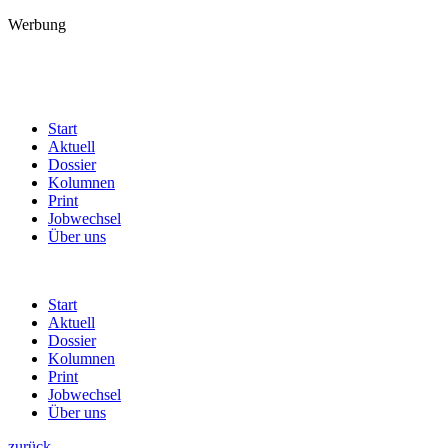
Werbung
Start
Aktuell
Dossier
Kolumnen
Print
Jobwechsel
Über uns
Start
Aktuell
Dossier
Kolumnen
Print
Jobwechsel
Über uns
zurück