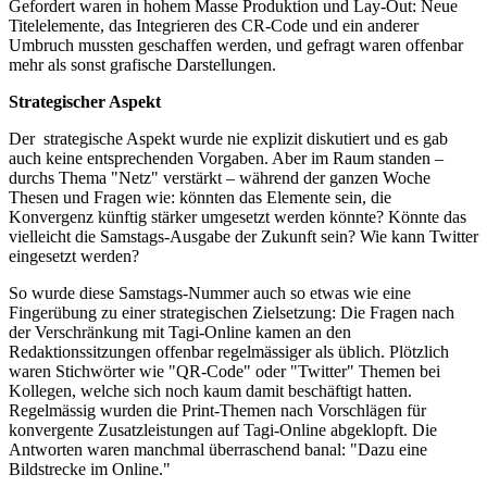
Gefordert waren in hohem Masse Produktion und Lay-Out: Neue
Titelelemente, das Integrieren des CR-Code und ein anderer
Umbruch mussten geschaffen werden, und gefragt waren offenbar
mehr als sonst grafische Darstellungen.
Strategischer Aspekt
Der strategische Aspekt wurde nie explizit diskutiert und es gab
auch keine entsprechenden Vorgaben. Aber im Raum standen –
durchs Thema "Netz" verstärkt – während der ganzen Woche
Thesen und Fragen wie: könnten das Elemente sein, die
Konvergenz künftig stärker umgesetzt werden könnte? Könnte das
vielleicht die Samstags-Ausgabe der Zukunft sein? Wie kann Twitter
eingesetzt werden?
So wurde diese Samstags-Nummer auch so etwas wie eine
Fingerübung zu einer strategischen Zielsetzung: Die Fragen nach
der Verschränkung mit Tagi-Online kamen an den
Redaktionssitzungen offenbar regelmässiger als üblich. Plötzlich
waren Stichwörter wie "QR-Code" oder "Twitter" Themen bei
Kollegen, welche sich noch kaum damit beschäftigt hatten.
Regelmässig wurden die Print-Themen nach Vorschlägen für
konvergente Zusatzleistungen auf Tagi-Online abgeklopft. Die
Antworten waren manchmal überraschend banal: "Dazu eine
Bildstrecke im Online."