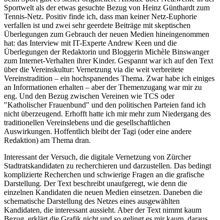
Sportwelt als der etwas gesuchte Bezug von Heinz Günthardt zum
Tennis-Netz. Positiv finde ich, dass man keiner Netz-Euphorie
verfallen ist und zwei sehr geerdete Beiträge mit skeptischen
Überlegungen zum Gebrauch der neuen Medien hineingenommen
hat: das Interview mit IT-Experte Andrew Keen und die
Überlegungen der Redaktorin und Bloggerin Michèle Binswanger
zum Internet-Verhalten ihrer Kinder. Gespannt war ich auf den Text
über die Vereinskultur: Vernetzung via die weit verbreitete
Vereinstradition – ein hochspanendes Thema. Zwar habe ich einiges
an Informationen erhalten – aber der Themenzugang war mir zu
eng. Und den Bezug zwischen Vereinen wie TCS oder
"Katholischer Frauenbund" und den politischen Parteien fand ich
nicht überzeugend. Erhofft hatte ich mir mehr zum Niedergang des
traditionellen Vereinslebens und die gesellschaftlichen
Auswirkungen. Hoffentlich bleibt der Tagi (oder eine andere
Redaktion) am Thema dran.
Interessant der Versuch, die digitale Vernetzung von Zürcher
Stadtratskandidaten zu recherchieren und darzustellen. Das bedingt
komplizierte Recherchen und schwierige Fragen an die grafische
Darstellung. Der Text beschreibt unaufgeregt, wie denn die
einzelnen Kandidaten die neuen Medien einsetzen. Daneben die
schematische Darstellung des Netzes eines ausgewählten
Kandidaten, die interessant aussieht. Aber der Text nimmt kaum
Bezug, erklärt die Grafik nicht und so gelingt es mir kaum, daraus