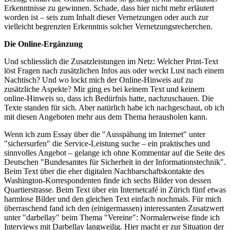
Erkenntnisse zu gewinnen. Schade, dass hier nicht mehr erläutert
worden ist – seis zum Inhalt dieser Vernetzungen oder auch zur
vielleicht begrenzten Erkenntnis solcher Vernetzungsrecherchen.
Die Online-Ergänzung
Und schliesslich die Zusatzleistungen im Netz: Welcher Print-Text
löst Fragen nach zusätzlichen Infos aus oder weckt Lust nach einem
Nachtisch? Und wo lockt mich der Online-Hinweis auf zu
zusätzliche Aspekte? Mir ging es bei keinem Text und keinem
online-Hinweis so, dass ich Bedürfnis hatte, nachzuschauen. Die
Texte standen für sich. Aber natürlich habe ich nachgeschaut, ob ich
mit diesen Angeboten mehr aus dem Thema herausholen kann.
Wenn ich zum Essay über die "Ausspähung im Internet" unter
"sichersurfen" die Service-Leistung suche – ein praktisches und
sinnvolles Angebot – gelange ich ohne Kommentar auf die Seite des
Deutschen "Bundesamtes für Sicherheit in der Informationstechnik".
Beim Text über die eher digitalen Nachbarschaftskontakte des
Washington-Korrespondenten finde ich sechs Bilder von dessen
Quartierstrasse. Beim Text über ein Internetcafé in Zürich fünf etwas
harmlose Bilder und den gleichen Text einfach nochmals. Für mich
überraschend fand ich den (einigermassen) interessanten Zusatzwert
unter "darbellay" beim Thema "Vereine": Normalerweise finde ich
Interviews mit Darbellay langweilig. Hier macht er zur Situation der