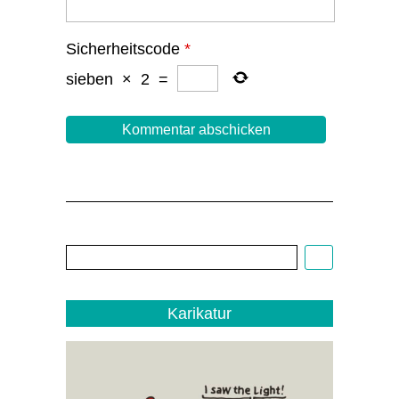
Sicherheitscode
*
sieben
×
2
=
Cartoon:
Christoph
Biedermann,
EDITO
1/22
Karikatur