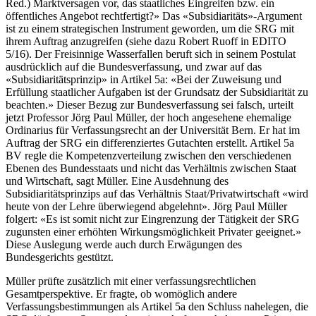
Red.) Marktversagen vor, das staatliches Eingreifen bzw. ein
öffentliches Angebot rechtfertigt?» Das «Subsidiaritäts»-Argument
ist zu einem strategischen Instrument geworden, um die SRG mit
ihrem Auftrag anzugreifen (siehe dazu Robert Ruoff in EDITO
5/16). Der Freisinnige Wasserfallen beruft sich in seinem Postulat
ausdrücklich auf die Bundesverfassung, und zwar auf das
«Subsidiaritätsprinzip» in Artikel 5a: «Bei der Zuweisung und
Erfüllung staatlicher Aufgaben ist der Grundsatz der Subsidiarität zu
beachten.» Dieser Bezug zur Bundesverfassung sei falsch, urteilt
jetzt Professor Jörg Paul Müller, der hoch angesehene ehemalige
Ordinarius für Verfassungsrecht an der Universität Bern. Er hat im
Auftrag der SRG ein differenziertes Gutachten erstellt. Artikel 5a
BV regle die Kompetenzverteilung zwischen den verschiedenen
Ebenen des Bundesstaats und nicht das Verhältnis zwischen Staat
und Wirtschaft, sagt Müller. Eine Ausdehnung des
Subsidiaritätsprinzips auf das Verhältnis Staat/Privatwirtschaft «wird
heute von der Lehre überwiegend abgelehnt». Jörg Paul Müller
folgert: «Es ist somit nicht zur Eingrenzung der Tätigkeit der SRG
zugunsten einer erhöhten Wirkungsmöglichkeit Privater geeignet.»
Diese Auslegung werde auch durch Erwägungen des
Bundesgerichts gestützt.
Müller prüfte zusätzlich mit einer verfassungsrechtlichen
Gesamtperspektive. Er fragte, ob womöglich andere
Verfassungsbestimmungen als Artikel 5a den Schluss nahelegen, die