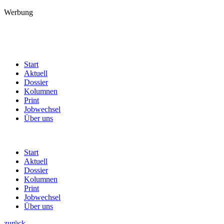
Werbung
Start
Aktuell
Dossier
Kolumnen
Print
Jobwechsel
Über uns
Start
Aktuell
Dossier
Kolumnen
Print
Jobwechsel
Über uns
zurück