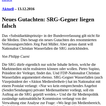
Aktuell
– 13.12.2016
Neues Gutachten: SRG-Gegner liegen
falsch
Das «Subsidiaritätsprinzip» in der Bundesverfassung gilt nicht für
die Medien. Dies besagt ein neues Gutachten des renommierten
Verfassungsrechtlers Jörg Paul Müller. Aber genau damit will
Nationalrat Christian Wasserfallen die SRG zurückbinden.
Von Philipp Cueni
D
ie SRG dürfe eigentlich nur solche Inhalte liefern, welche die
Marktmedien nicht realisieren können oder wollen. Pietro Supino,
Präsident der Verleger, findet das. Und FDP-Nationalrat Christian
Wasserfallen argumentiert ebenso. SRG-Gegner Wasserfallen (auch
Vizepräsident der «Aktion Medienfreiheit») hat im Nationalrat mit
einem Postulat verlangt: «Nur wo kein entsprechendes Angebot
(Sender/Sendungen) privater Medienanbieter vorliegt, soll ein
Auftrag an die SRG geprüft werden.» Und die für Medienpolitik
zuständige nationalrätliche Kommission verlangt von der
Verwaltung eine Analyse zur Frage: «Wo liegt (im Medienbereich,