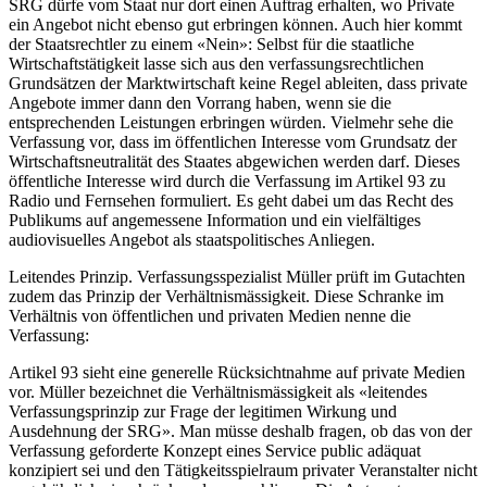
SRG dürfe vom Staat nur dort einen Auftrag erhalten, wo Private
ein Angebot nicht ebenso gut erbringen können. Auch hier kommt
der Staatsrechtler zu einem «Nein»: Selbst für die staatliche
Wirtschaftstätigkeit lasse sich aus den verfassungsrechtlichen
Grundsätzen der Marktwirtschaft keine Regel ableiten, dass private
Angebote immer dann den Vorrang haben, wenn sie die
entsprechenden Leistungen erbringen würden. Vielmehr sehe die
Verfassung vor, dass im öffentlichen Interesse vom Grundsatz der
Wirtschaftsneutralität des Staates abgewichen werden darf. Dieses
öffentliche Interesse wird durch die Verfassung im Artikel 93 zu
Radio und Fernsehen formuliert. Es geht dabei um das Recht des
Publikums auf angemessene Information und ein vielfältiges
audiovisuelles Angebot als staatspolitisches Anliegen.
Leitendes Prinzip. Verfassungsspezialist Müller prüft im Gutachten
zudem das Prinzip der Verhältnismässigkeit. Diese Schranke im
Verhältnis von öffentlichen und privaten Medien nenne die
Verfassung:
Artikel 93 sieht eine generelle Rücksichtnahme auf private Medien
vor. Müller bezeichnet die Verhältnismässigkeit als «leitendes
Verfassungsprinzip zur Frage der legitimen Wirkung und
Ausdehnung der SRG». Man müsse deshalb fragen, ob das von der
Verfassung geforderte Konzept eines Service public adäquat
konzipiert sei und den Tätigkeitsspielraum privater Veranstalter nicht