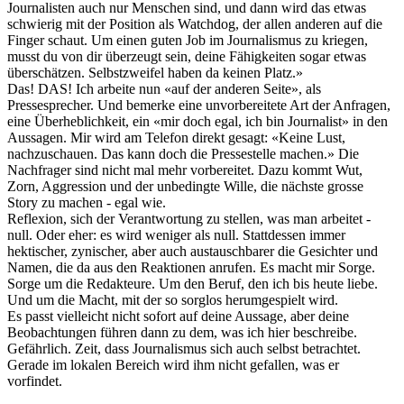
Journalisten auch nur Menschen sind, und dann wird das etwas
schwierig mit der Position als Watchdog, der allen anderen auf die
Finger schaut. Um einen guten Job im Journalismus zu kriegen,
musst du von dir überzeugt sein, deine Fähigkeiten sogar etwas
überschätzen. Selbstzweifel haben da keinen Platz.»
Das! DAS! Ich arbeite nun «auf der anderen Seite», als
Pressesprecher. Und bemerke eine unvorbereitete Art der Anfragen,
eine Überheblichkeit, ein «mir doch egal, ich bin Journalist» in den
Aussagen. Mir wird am Telefon direkt gesagt: «Keine Lust,
nachzuschauen. Das kann doch die Pressestelle machen.» Die
Nachfrager sind nicht mal mehr vorbereitet. Dazu kommt Wut,
Zorn, Aggression und der unbedingte Wille, die nächste grosse
Story zu machen - egal wie.
Reflexion, sich der Verantwortung zu stellen, was man arbeitet -
null. Oder eher: es wird weniger als null. Stattdessen immer
hektischer, zynischer, aber auch austauschbarer die Gesichter und
Namen, die da aus den Reaktionen anrufen. Es macht mir Sorge.
Sorge um die Redakteure. Um den Beruf, den ich bis heute liebe.
Und um die Macht, mit der so sorglos herumgespielt wird.
Es passt vielleicht nicht sofort auf deine Aussage, aber deine
Beobachtungen führen dann zu dem, was ich hier beschreibe.
Gefährlich. Zeit, dass Journalismus sich auch selbst betrachtet.
Gerade im lokalen Bereich wird ihm nicht gefallen, was er
vorfindet.