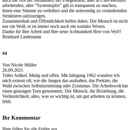
auch die Not der Jornalisten, der Pflegekräfte, aller in Care-Berufen
arbeitenden, aller "Systemopfer" gilt es transparent zu machen,
ihnen eine Stimme zu verleihen und die notwendig zu verändernden
Strukturen aufzuzeigen.
Zusammenhalt und Öffentlichkeit helfen dabei. Der Mensch ist nicht
nur ein Wolf, er ist immer noch auch ein soziales Wesen.
Danke für Ihre Arbeit und Ihre neue Achtsamkeit Herr von Wyl!!
Reinhard Lindemann
#4
Von Nicole Müller
26.09.2021
Toller Artikel. Mutig und offen. Mit Jahrgang 1962 wundere ich
mich extrem oft, wie die Jungen das aushalten, das Prekäre, die
Wahl zwischen Selbstzerstörung oder Zynismus. Die Arbeitswelt hat
einen grausigen Turn genommen. Der Mensch, die Beziehung, die
Verlässlichkeit, alles, was so wichtig ist, um gut arbeiten zu können,
fehlt.
Ihr Kommentar
Bitte füllen Sie alle Felder aus.