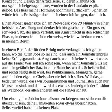
Konzept und Design der Artikelserie, zu deren Planung ich
massgeblich beigetragen hatte, wurden in der Laudatio explizit
gelobt. Das liess meine Hoffnung nochmals aufflackern. Sicherlich
würde ich als Preisträger doch noch einen Job kriegen, dachte ich.
Einen Monat später sitze ich am Newsdesk von
20 Minuten
in einer
befristeten Anstellung und denke: Ich bin gescheitert. Ein grosser,
schwerer Satz, der mich verfolgt, mir Angst macht in den schlechten
Phasen, in denen ich nicht mehr weiss, wie ich weiterkommen soll
in meinem Beruf.
In einem Beruf, der für den Erfolg mehr verlangt, als ich geben
kann, wo die guten Jobs so rar sind, dass auch ein Journalistenpreis
keine Erfolgsgarantie ist. Angst auch, weil ich keine Antwort weiss
auf die Frage: Was soll ich sonst sein, wenn nicht Journalist? Es ist
auch ein gefährlicher Satz in einer Branche, wo das Scheitern links
und rechts festgestellt wird, bei Politikerinnen, Managern, gerne
auch bei den eigenen Chefs, aber nie bei sich selber. Weil das ja
bedeuten wurde, dass wir Journalistinnen und Journalisten auch nur
Menschen sind, und dann wird das etwas schwierig mit der Position
als Watchdog, der allen anderen auf die Finger schaut.
Um einen guten Job im Journalismus zu kriegen, musst du von dir
überzeugt sein, deine Fähigkeiten sogar etwas überschätzen.
Selbstzweifel haben da keinen Platz.