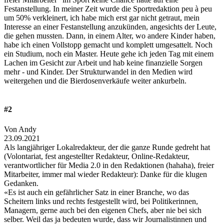
Festanstellung. In meiner Zeit wurde die Sportredaktion peu à peu
um 50% verkleinert, ich habe mich erst gar nicht getraut, mein
Interesse an einer Festanstellung anzukünden, angesichts der Leute,
die gehen mussten. Dann, in einem Alter, wo andere Kinder haben,
habe ich einen Vollstopp gemacht und komplett umgesattelt. Noch
ein Studium, noch ein Master. Heute gehe ich jeden Tag mit einem
Lachen im Gesicht zur Arbeit und hab keine finanzielle Sorgen
mehr - und Kinder. Der Strukturwandel in den Medien wird
weitergehen und die Bierdosenverkäufe weiter ankurbeln.
#2
Von Andy
23.09.2021
Als langjähriger Lokalredakteur, der die ganze Runde gedreht hat
(Volontariat, fest angestellter Redakteur, Online-Redakteur,
verantwortlicher für Media 2.0 in den Redaktionen (hahaha), freier
Mitarbeiter, immer mal wieder Redakteur): Danke für die klugen
Gedanken.
«Es ist auch ein gefährlicher Satz in einer Branche, wo das
Scheitern links und rechts festgestellt wird, bei Politikerinnen,
Managern, gerne auch bei den eigenen Chefs, aber nie bei sich
selber. Weil das ja bedeuten wurde, dass wir Journalistinnen und