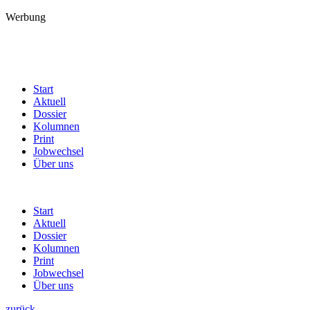
Werbung
Start
Aktuell
Dossier
Kolumnen
Print
Jobwechsel
Über uns
Start
Aktuell
Dossier
Kolumnen
Print
Jobwechsel
Über uns
zurück