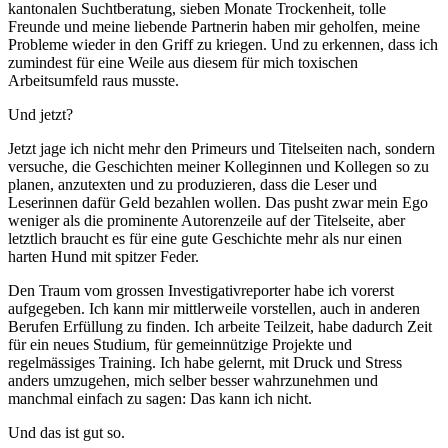
kantonalen Suchtberatung, sieben Monate Trockenheit, tolle
Freunde und meine liebende Partnerin haben mir geholfen, meine
Probleme wieder in den Griff zu kriegen. Und zu erkennen, dass ich
zumindest für eine Weile aus diesem für mich toxischen
Arbeitsumfeld raus musste.
Und jetzt?
Jetzt jage ich nicht mehr den Primeurs und Titelseiten nach, sondern
versuche, die Geschichten meiner Kolleginnen und Kollegen so zu
planen, anzutexten und zu produzieren, dass die Leser und
Leserinnen dafür Geld bezahlen wollen. Das pusht zwar mein Ego
weniger als die prominente Autorenzeile auf der Titelseite, aber
letztlich braucht es für eine gute Geschichte mehr als nur einen
harten Hund mit spitzer Feder.
Den Traum vom grossen Investigativreporter habe ich vorerst
aufgegeben. Ich kann mir mittlerweile vorstellen, auch in anderen
Berufen Erfüllung zu finden. Ich arbeite Teilzeit, habe dadurch Zeit
für ein neues Studium, für gemeinnützige Projekte und
regelmässiges Training. Ich habe gelernt, mit Druck und Stress
anders umzugehen, mich selber besser wahrzunehmen und
manchmal einfach zu sagen: Das kann ich nicht.
Und das ist gut so.