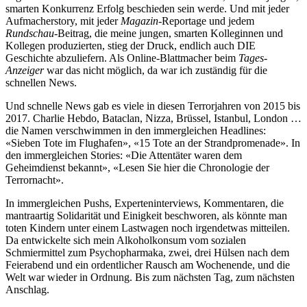
smarten Konkurrenz Erfolg beschieden sein werde. Und mit jeder
Aufmacherstory, mit jeder
Magazin
-Reportage und jedem
Rundschau
-Beitrag, die meine jungen, smarten Kolleginnen und
Kollegen produzierten, stieg der Druck, endlich auch DIE
Geschichte abzuliefern. Als Online-Blattmacher beim
Tages-
Anzeiger
war das nicht möglich, da war ich zuständig für die
schnellen News.
Und schnelle News gab es viele in diesen Terrorjahren von 2015 bis
2017. Charlie Hebdo, Bataclan, Nizza, Brüssel, Istanbul, London …
die Namen verschwimmen in den immergleichen Headlines:
«Sieben Tote im Flughafen», «15 Tote an der Strandpromenade». In
den immergleichen Stories: «Die Attentäter waren dem
Geheimdienst bekannt», «Lesen Sie hier die Chronologie der
Terrornacht».
In immergleichen Pushs, Experteninterviews, Kommentaren, die
mantraartig Solidarität und Einigkeit beschworen, als könnte man
toten Kindern unter einem Lastwagen noch irgendetwas mitteilen.
Da entwickelte sich mein Alkoholkonsum vom sozialen
Schmiermittel zum Psychopharmaka, zwei, drei Hülsen nach dem
Feierabend und ein ordentlicher Rausch am Wochenende, und die
Welt war wieder in Ordnung. Bis zum nächsten Tag, zum nächsten
Anschlag.