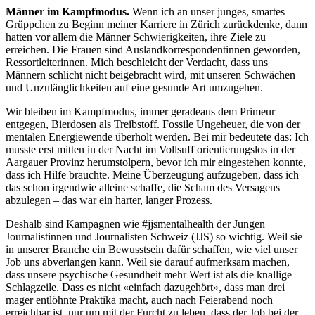
Männer im Kampfmodus.
Wenn ich an unser junges, smartes
Grüppchen zu Beginn meiner Karriere in Zürich zurückdenke, dann
hatten vor allem die Männer Schwierigkeiten, ihre Ziele zu
erreichen. Die Frauen sind Auslandkorrespondentinnen geworden,
Ressortleiterinnen. Mich beschleicht der Verdacht, dass uns
Männern schlicht nicht beigebracht wird, mit unseren Schwächen
und Unzulänglichkeiten auf eine gesunde Art umzugehen.
Wir bleiben im Kampfmodus, immer geradeaus dem Primeur
entgegen, Bierdosen als Treibstoff. Fossile Ungeheuer, die von der
mentalen Energiewende überholt werden. Bei mir bedeutete das: Ich
musste erst mitten in der Nacht im Vollsuff orientierungslos in der
Aargauer Provinz herumstolpern, bevor ich mir eingestehen konnte,
dass ich Hilfe brauchte. Meine Überzeugung aufzugeben, dass ich
das schon irgendwie alleine schaffe, die Scham des Versagens
abzulegen – das war ein harter, langer Prozess.
Deshalb sind Kampagnen wie #jjsmentalhealth der Jungen
Journalistinnen und Journalisten Schweiz (JJS) so wichtig. Weil sie
in unserer Branche ein Bewusstsein dafür schaffen, wie viel unser
Job uns abverlangen kann. Weil sie darauf aufmerksam machen,
dass unsere psychische Gesundheit mehr Wert ist als die knallige
Schlagzeile. Dass es nicht «einfach dazugehört», dass man drei
mager entlöhnte Praktika macht, auch nach Feierabend noch
erreichbar ist, nur um mit der Furcht zu leben, dass der Job bei der