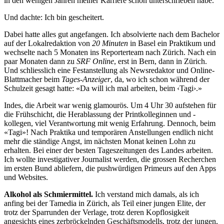
in den wenigen Jahren meiner Karriere schon unterschrieben habe.
Und dachte: Ich bin gescheitert.
Dabei hatte alles gut angefangen. Ich absolvierte nach dem Bachelor
auf der Lokalredaktion von
20 Minuten
in Basel ein Praktikum und
wechselte nach 5 Monaten ins Reporterteam nach Zürich. Nach ein
paar Monaten dann zu
SRF Online
, erst in Bern, dann in Zürich.
Und schliesslich eine Festanstellung als Newsredaktor und Online-
Blattmacher beim
Tages-Anzeiger
, da, wo ich schon während der
Schulzeit gesagt hatte: «Da will ich mal arbeiten, beim ‹Tagi›.»
Indes, die Arbeit war wenig glamourös. Um 4 Uhr 30 aufstehen für
die Frühschicht, die Herablassung der Printkolleginnen und -
kollegen, viel Verantwortung mit wenig Erfahrung. Dennoch, beim
«Tagi»! Nach Praktika und temporären Anstellungen endlich nicht
mehr die ständige Angst, im nächsten Monat keinen Lohn zu
erhalten. Bei einer der besten Tageszeitungen des Landes arbeiten.
Ich wollte investigativer Journalist werden, die grossen Recherchen
im ersten Bund abliefern, die pushwürdigen Primeurs auf den Apps
und Websites.
Alkohol als Schmiermittel.
Ich verstand mich damals, als ich
anfing bei der Tamedia in Zürich, als Teil einer jungen Elite, der
trotz der Sparrunden der Verlage, trotz deren Kopflosigkeit
angesichts eines zerbröckelnden Geschäftsmodells, trotz der jungen,