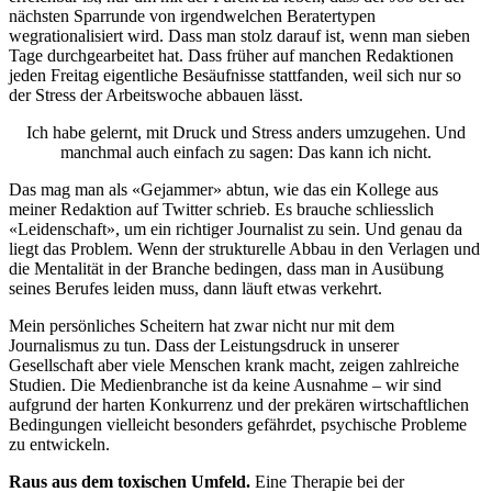
nächsten Sparrunde von irgendwelchen Beratertypen
wegrationalisiert wird. Dass man stolz darauf ist, wenn man sieben
Tage durchgearbeitet hat. Dass früher auf manchen Redaktionen
jeden Freitag eigentliche Besäufnisse stattfanden, weil sich nur so
der Stress der Arbeitswoche abbauen lässt.
Ich habe gelernt, mit Druck und Stress anders umzugehen. Und
manchmal auch einfach zu sagen: Das kann ich nicht.
Das mag man als «Gejammer» abtun, wie das ein Kollege aus
meiner Redaktion auf Twitter schrieb. Es brauche schliesslich
«Leidenschaft», um ein richtiger Journalist zu sein. Und genau da
liegt das Problem. Wenn der strukturelle Abbau in den Verlagen und
die Mentalität in der Branche bedingen, dass man in Ausübung
seines Berufes leiden muss, dann läuft etwas verkehrt.
Mein persönliches Scheitern hat zwar nicht nur mit dem
Journalismus zu tun. Dass der Leistungsdruck in unserer
Gesellschaft aber viele Menschen krank macht, zeigen zahlreiche
Studien. Die Medienbranche ist da keine Ausnahme – wir sind
aufgrund der harten Konkurrenz und der prekären wirtschaftlichen
Bedingungen vielleicht besonders gefährdet, psychische Probleme
zu entwickeln.
Raus aus dem toxischen Umfeld.
Eine Therapie bei der