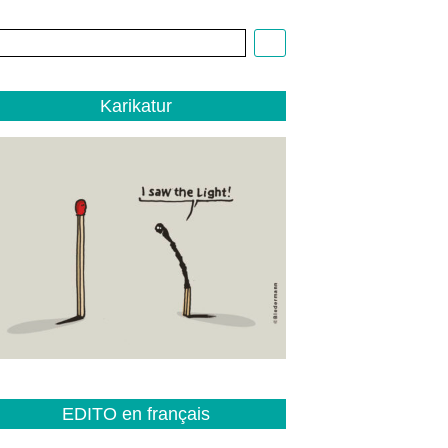
Cartoon:
Christoph
Biedermann,
EDITO
Karikatur
1/22
EDITO en français