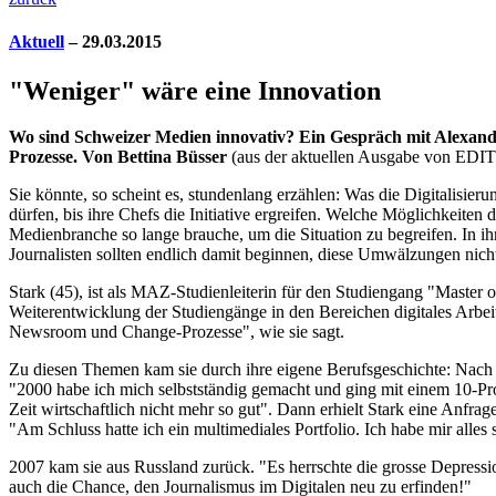
Aktuell
– 29.03.2015
"Weniger" wäre eine Innovation
Wo sind Schweizer Medien innovativ? Ein Gespräch mit Alexandra 
Prozesse. Von Bettina Büsser
(aus der aktuellen Ausgabe von 
Sie könnte, so scheint es, stundenlang erzählen: Was die Digitalisier
dürfen, bis ihre Chefs die Initiative ergreifen. Welche Möglichkeiten
Medienbranche so lange brauche, um die Situation zu begreifen. In 
Journalisten sollten endlich damit beginnen, diese Umwälzungen nicht
Stark (45), ist als MAZ-Studienleiterin für den Studiengang "Master o
Weiterentwicklung der Studiengänge in den Bereichen digitales Arbeit
Newsroom und Change-Prozesse", wie sie sagt.
Zu diesen Themen kam sie durch ihre eigene Berufsgeschichte: Nach 
"2000 habe ich mich selbstständig gemacht und ging mit einem 10-Pro
Zeit wirtschaftlich nicht mehr so gut". Dann erhielt Stark eine Anfrag
"Am Schluss hatte ich ein multimediales Portfolio. Ich habe mir alles
2007 kam sie aus Russland zurück. "Es herrschte die grosse Depression
auch die Chance, den Journalismus im Digitalen neu zu erfinden!"