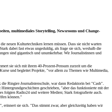
rbeiten, multimediales Storytelling, Newsrooms und Change-
en die neuen Kulturtechniken lernen müssen. Dass sie nicht warten
ark dabei fast etwas ungeduldig, als frage sie sich, weshalb die
ungen sind gigantisch und unumkehrbar. Wir Journalistinnen und
kümmert sie sich mit ihrem 40-Prozent-Pensum zurzeit um die
e Kurse und begleitet Projekte, "vor allem zu Themen wie Multimedia,
die Ringier-Journalistenschule, war dann Redaktorin bei "Cash".
 Hintergrundgeschichten geschrieben, "aber das funktionierte mit der
, es folgten Radio24 und weitere Medien; Stark fotografierte auch.
elfen können."
 erinnert sie sich. "Das stimmt zwar, aber gleichzeitig haben wir