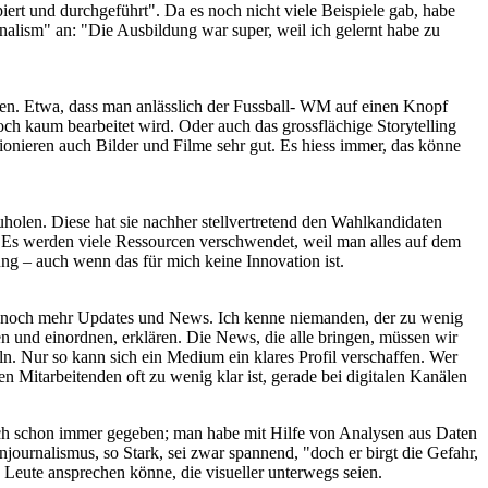
ert und durchgeführt". Da es noch nicht viele Beispiele gab, habe
lism" an: "Die Ausbildung war super, weil ich gelernt habe zu
en. Etwa, dass man anlässlich der Fussball- WM auf einen Knopf
ch kaum bearbeitet wird. Oder auch das grossflächige Storytelling
tionieren auch Bilder und Filme sehr gut. Es hiess immer, das könne
uholen. Diese hat sie nachher stellvertretend den Wahlkandidaten
. Es werden viele Ressourcen verschwendet, weil man alles auf dem
ng – auch wenn das für mich keine Innovation ist.
ler, noch mehr Updates und News. Ich kenne niemanden, der zu wenig
 und einordnen, erklären. Die News, die alle bringen, müssen wir
n. Nur so kann sich ein Medium ein klares Profil verschaffen. Wer
en Mitarbeitenden oft zu wenig klar ist, gerade bei digitalen Kanälen
lich schon immer gegeben; man habe mit Hilfe von Analysen aus Daten
njournalismus, so Stark, sei zwar spannend, "doch er birgt die Gefahr,
re Leute ansprechen könne, die visueller unterwegs seien.