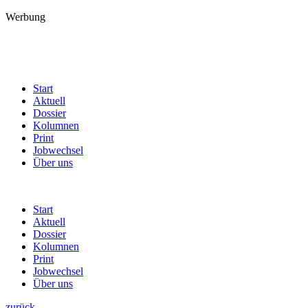
Werbung
Start
Aktuell
Dossier
Kolumnen
Print
Jobwechsel
Über uns
Start
Aktuell
Dossier
Kolumnen
Print
Jobwechsel
Über uns
zurück