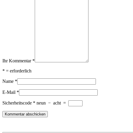
Ihr Kommentar
*
*
= erforderlich
Name
*
E-Mail
*
Sicherheitscode
*
neun
−
acht
=