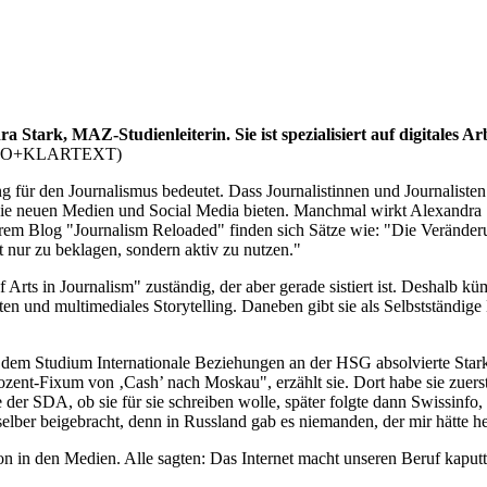
Stark, MAZ-Studienleiterin. Sie ist spezialisiert auf digitales A
EDITO+KLARTEXT)
ung für den Journalismus bedeutet. Dass Journalistinnen und Journalist
 die neuen Medien und Social Media bieten. Manchmal wirkt Alexandra St
ihrem Blog "Journalism Reloaded" finden sich Sätze wie: "Die Veränder
 nur zu beklagen, sondern aktiv zu nutzen."
f Arts in Journalism" zuständig, der aber gerade sistiert ist. Deshalb 
en und multimediales Storytelling. Daneben gibt sie als Selbstständig
dem Studium Internationale Beziehungen an der HSG absolvierte Stark 
zent-Fixum von ‚Cash’ nach Moskau", erzählt sie. Dort habe sie zuerst
e der SDA, ob sie für sie schreiben wolle, später folgte dann Swissinfo
 selber beigebracht, denn in Russland gab es niemanden, der mir hätte h
 in den Medien. Alle sagten: Das Internet macht unseren Beruf kaputt",