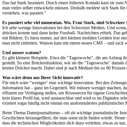
Das hat Stark fasziniert. Durch einen früheren Kontakt kam sie zum 
man vieles selber entwickeln müssen. Deshalb meldete sich Stark f
verstehen, was passiert."
Es passiert sehr viel momentan. Wo, Frau Stark, sind Schweizer
Ich sehe wenige Innovationen bei den Schweizer Medien. Und wenn, d
drücken konnte und dann keine Fussball- Nachrichten erhielt. Das geh
mit Bildern. Es hiess immer, auf den kleinen mobilen Geräten lese ni
man nicht einbetten. Watson kam mit einem neuen CMS – und zack w
Und ausser watson?
Es gibt kleinere Beispiele. Etwa die "Tageswoche", die am Anfang ihr
gestellt. So eine Brückenfunktion, wie sie die "Tageswoche" damals 
letzten Drücker macht. Dabei sind je nach Medium bis zu 90 Prozent
Was wäre denn aus Ihrer Sicht innovativ?
Für mich wäre "weniger" eine wichtige Innovation. Bei den Zeitungen 
Information hat – ganz im Gegenteil. Wir müssen weniger machen, da
effizient zur Verfügung stellen, um Ressourcen für eigene Geschicht
kein klares Profil hat, wird austauschbar und wird es im Digitalen seh
existiert sogar häufig nicht einmal ein ausformuliertes publizistisches
Beim Thema Datenjournalismus – oft als wichtige journalistische Inn
Geschichten herausgefiltert, die man sonst nicht finden würde. Heute 
dass die technischen Möglichkeiten dich dazu verleiten, etwas zu tun, 