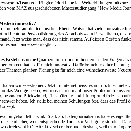
Newsroom-Team von Ringier, "dort habe ich Weiterbildungen mitkonzipi
ür den vom MAZ ausgeschriebenen Masterstudiengang "New Media Journa
 Medien innovativ?
ann mehr auf der technischen Ebene. Watson hat viele innovative Ide
t in Richtung Personalisierung des Angebots – ein Riesenthema, das no
emand. Jetzt weiss man, dass das nicht stimmt. Auf diesen Geräten funk
ar es auch anderswo möglich.
es Bestehens in die Quartiere fuhr, um dort bei den Leuten Fragen abz
übernommen hat, ist für mich innovativ. Dafür braucht es aber Planung
 der Themen planbar. Planung ist für mich eine wünschenswerte Neueru
haben wir selektioniert. Jetzt im Internet heisst es nur noch: schnel
für das Wenige besser, wir müssen mehr auf unser Publikum fokussieren
en, besondere Blickwinkel, Einschätzung und Hintergrund freizuschaufel
r schwer haben. Ich stelle bei meinen Schulungen fest, dass das Profil d
 Konzept.
ovation gehandelt – winkt Stark ab. Datenjournalismus habe es eigent
sei es einfacher, weil entsprechende Tools zur Verfügung stünden. Date
was irrelevant ist". Attraktiv sei er aber auch deshalb, weil man jünge