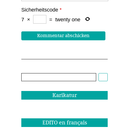
Sicherheitscode
*
7
×
=
twenty one
Cartoon:
Christoph
Biedermann,
EDITO
1/22
Karikatur
EDITO en français