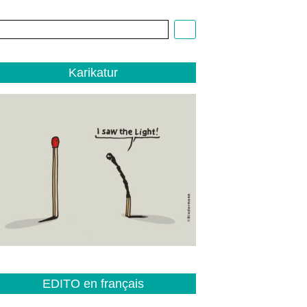
Cartoon:
Christoph
Biedermann,
EDITO
Karikatur
1/22
EDITO en français