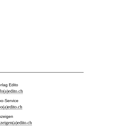
rlag Edito
fo(a)edito.ch
o-Service
o(a)edito.ch
nzeigen
zeigen(a)edito.ch