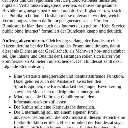
der SRG und der regionalen Service-public-Anbieter müsse den
digitalen Verhältnissen angepasst werden, es müsse die gesamte
Bevölkerung ansprechen können und dort verfügbar sein, wo sich
das Publikum befindet. Deshalb müsse untersucht werden, welche
Verbreitungsvektoren dafür am geeignetsten seien. Für den
Bundesrat ist klar, dass auch das Internet dazu gehört. "Kein Service
public ohne Internet" formuliert der Bundesrat knapp und deutlich.
Auftrag akzentuieren.
Gleichzeitig verlangt der Bundesrat eine
Akzentuierung bei der Umsetzung des Programmauftrages, damit
dieser als Dienst an der Gesellschaft, als Mehrwert hör- und sichtbar
sei. Die Inhalte und Qualität der Leistungen sollen sich klarer von
kommerziellen Anbietern unterscheiden. Der Bundesrat zählt dazu
folgende Elemente auf:
Eine verstärkte integrierende und identitätsstiftende Funktion.
Dazu gehören auch der Austausch zwischen den
Sprachregionen, die Erreichbarkeit der jungen Bevölkerung
sowie der Menschen mit Migrationshintergrund.
Mindestens die Hälfte der Gebühren soll dem
Informationssektor zufliessen.
Die Kultur solle eine Kernaufgabe darstellen.
Die Unterhaltung soll mit einem eigenen Profil
unverwechselbar sein, die SRG müsse in diesem Bereich eine
Leitbildfunktion erfüllen. Hier formuliert der Bundesrat sogar
Kritik: "Tatsächlich könnte aber ein Teil des heutigen TV-