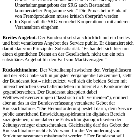
Unterhaltungsangebots der SRG auch Bestandteil
kommerzieller Programme sein." Die Praxis beim Einkauf
von Fremdprodukten müsse kritisch überprüft werden.
Im Sport soll die SRG vermehrt Kooperationen mit anderen
Veranstaltern eingehen.
Breites Angebot.
Der Bundesrat setzt ausdrücklich auf ein breites
und breit verankertes Angebot des Service public. Er distanziert sich
damit klar vom Prinzip der Subsidiarität: "Es handelt sich hier um
einen eigentlichen Dienst an der Gesellschaft, nicht um ein rein
subsidiäres Angebot für den Fall von Marktversagen."
Rücksichtnahme.
Der Verteilkampf zwischen den Verlagshäusern
und der SRG habe sich in jüngster Vergangenheit akzentuiert, stellt
der Bundesrat fest – nicht zuletzt, weil sich die beiden Seiten mit
unterschiedlichen Geschäftsmodellen im Internet als Konkurrenten
gegenüberstehen. Der Bundesrat akzeptiert dabei
Wettbewerbsverzerrungen ("lässt sich nicht vermeiden"), erinnert
aber an das in der Bundesverfassung verankerte Gebot der
Rücksichtnahme: "Die Herausforderung besteht darin, dem Service
public ausreichend Entwicklungsspielraum im digitalen Bereich
zuzugestehen, ohne dabei die Entwicklungsmöglichkeiten der
Zeitungsverleger einzuschränken. Gleichzeitig darf das Gebot der
Rücksichtnahme nicht als Vorwand für die Verhinderung von
Strukturanpassungen missbraucht werden." Der Bundesrat will