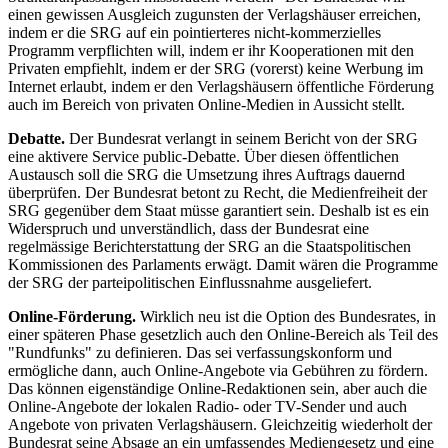
einen gewissen Ausgleich zugunsten der Verlagshäuser erreichen,
indem er die SRG auf ein pointierteres nicht-kommerzielles
Programm verpflichten will, indem er ihr Kooperationen mit den
Privaten empfiehlt, indem er der SRG (vorerst) keine Werbung im
Internet erlaubt, indem er den Verlagshäusern öffentliche Förderung
auch im Bereich von privaten Online-Medien in Aussicht stellt.
Debatte.
Der Bundesrat verlangt in seinem Bericht von der SRG
eine aktivere Service public-Debatte. Über diesen öffentlichen
Austausch soll die SRG die Umsetzung ihres Auftrags dauernd
überprüfen. Der Bundesrat betont zu Recht, die Medienfreiheit der
SRG gegenüber dem Staat müsse garantiert sein. Deshalb ist es ein
Widerspruch und unverständlich, dass der Bundesrat eine
regelmässige Berichterstattung der SRG an die Staatspolitischen
Kommissionen des Parlaments erwägt. Damit wären die Programme
der SRG der parteipolitischen Einflussnahme ausgeliefert.
Online-Förderung.
Wirklich neu ist die Option des Bundesrates, in
einer späteren Phase gesetzlich auch den Online-Bereich als Teil des
"Rundfunks" zu definieren. Das sei verfassungskonform und
ermögliche dann, auch Online-Angebote via Gebühren zu fördern.
Das können eigenständige Online-Redaktionen sein, aber auch die
Online-Angebote der lokalen Radio- oder TV-Sender und auch
Angebote von privaten Verlagshäusern. Gleichzeitig wiederholt der
Bundesrat seine Absage an ein umfassendes Mediengesetz und eine