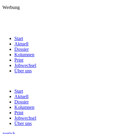
Werbung
Start
Aktuell
Dossier
Kolumnen
Print
Jobwechsel
Über uns
Start
Aktuell
Dossier
Kolumnen
Print
Jobwechsel
Über uns
zurück