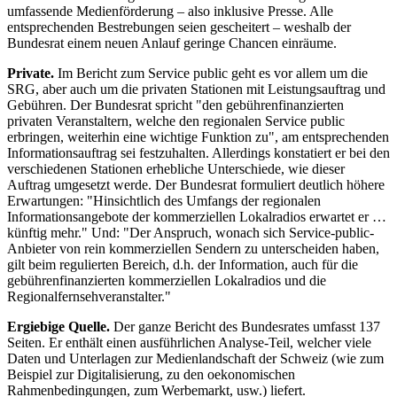
umfassende Medienförderung – also inklusive Presse. Alle
entsprechenden Bestrebungen seien gescheitert – weshalb der
Bundesrat einem neuen Anlauf geringe Chancen einräume.
Private.
Im Bericht zum Service public geht es vor allem um die
SRG, aber auch um die privaten Stationen mit Leistungsauftrag und
Gebühren. Der Bundesrat spricht "den gebührenfinanzierten
privaten Veranstaltern, welche den regionalen Service public
erbringen, weiterhin eine wichtige Funktion zu", am entsprechenden
Informationsauftrag sei festzuhalten. Allerdings konstatiert er bei den
verschiedenen Stationen erhebliche Unterschiede, wie dieser
Auftrag umgesetzt werde. Der Bundesrat formuliert deutlich höhere
Erwartungen: "Hinsichtlich des Umfangs der regionalen
Informationsangebote der kommerziellen Lokalradios erwartet er …
künftig mehr." Und: "Der Anspruch, wonach sich Service-public-
Anbieter von rein kommerziellen Sendern zu unterscheiden haben,
gilt beim regulierten Bereich, d.h. der Information, auch für die
gebührenfinanzierten kommerziellen Lokalradios und die
Regionalfernsehveranstalter."
Ergiebige Quelle.
Der ganze Bericht des Bundesrates umfasst 137
Seiten. Er enthält einen ausführlichen Analyse-Teil, welcher viele
Daten und Unterlagen zur Medienlandschaft der Schweiz (wie zum
Beispiel zur Digitalisierung, zu den oekonomischen
Rahmenbedingungen, zum Werbemarkt, usw.) liefert.