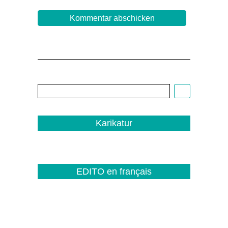
Cartoon:
Christoph
Biedermann,
EDITO
1/22
Karikatur
EDITO en français