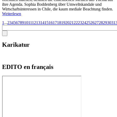
ihre Agenda. Sophia Boddenberg über Umweltskandale und
Wirtschaftsinteressen in Chile, die kaum mediale Beachtung finden.
Weiterlesen
1
...
2
3
4
5
6
7
8
9
10
11
12
13
14
15
16
17
18
19
20
21
22
23
24
25
26
27
28
29
30
31
Karikatur
EDITO en français