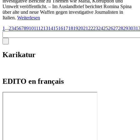
investigative Berichte zu Themen wie Mafia, Korruption und
Umwelt veröffentlicht. – Im Auslandbrief berichtet Romina Spina
über alte und neue Waffen gegen investigative Journalisten in
Italien.
Weiterlesen
1
...
2
3
4
5
6
7
8
9
10
11
12
13
14
15
16
17
18
19
20
21
22
23
24
25
26
27
28
29
30
31
Karikatur
EDITO en français