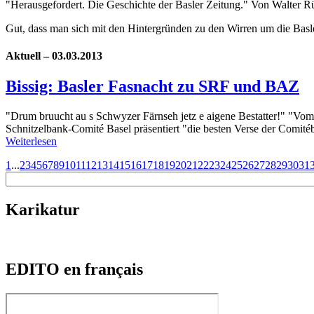
"Herausgefordert. Die Geschichte der Basler Zeitung." Von Walter R
Gut, dass man sich mit den Hintergründen zu den Wirren um die Basl
Aktuell – 03.03.2013
Bissig: Basler Fasnacht zu SRF und BAZ
"Drum bruucht au s Schwyzer Färnseh jetz e aigene Bestatter!" "Vom
Schnitzelbank-Comité Basel präsentiert "die besten Verse der Com
Weiterlesen
1
...
2
3
4
5
6
7
8
9
10
11
12
13
14
15
16
17
18
19
20
21
22
23
24
25
26
27
28
29
30
31
Karikatur
EDITO en français