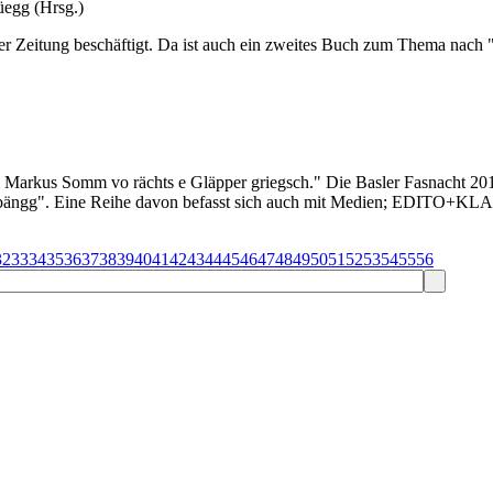
üegg (Hrsg.)
er Zeitung beschäftigt. Da ist auch ein zweites Buch zum Thema nach 
 Markus Somm vo rächts e Gläpper griegsch." Die Basler Fasnacht 2013
itébängg". Eine Reihe davon befasst sich auch mit Medien; EDITO+KL
32
33
34
35
36
37
38
39
40
41
42
43
44
45
46
47
48
49
50
51
52
53
54
55
56