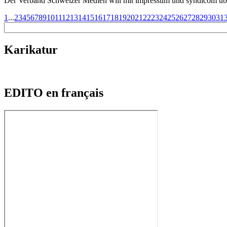
Der Verband Schweizer Medien will mit impressum und syndicom übe
1
...
2
3
4
5
6
7
8
9
10
11
12
13
14
15
16
17
18
19
20
21
22
23
24
25
26
27
28
29
30
31
Karikatur
EDITO en français