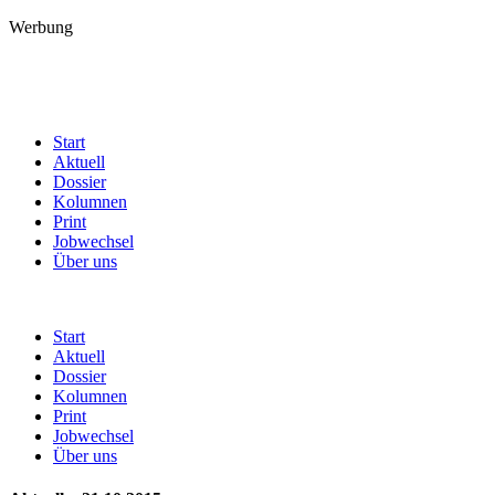
Werbung
Start
Aktuell
Dossier
Kolumnen
Print
Jobwechsel
Über uns
Start
Aktuell
Dossier
Kolumnen
Print
Jobwechsel
Über uns