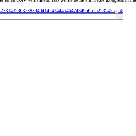
r einen GAV verhandeln. Das wurde heute am Medienkongress in Inte
32
33
34
35
36
37
38
39
40
41
42
43
44
45
46
47
48
49
50
51
52
53
54
55
...
56